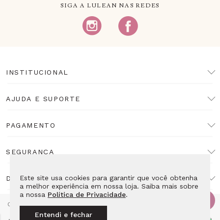
SIGA A LULEAN NAS REDES
INSTITUCIONAL
AJUDA E SUPORTE
PAGAMENTO
SEGURANÇA
Este site usa cookies para garantir que você obtenha
DESENVOLVIMENTO
a melhor experiência em nossa loja. Saiba mais sobre
a nossa
Política de Privacidade
.
Copyright Lulean. Todos os direitos reservados. Proibida reprodução
total ou parcial. Preços e estoque sujeitos a alteração sem aviso
Entendi e fechar
prévio. Razão Social: LL10 Relojoaria Ltda - CNPJ: 14.495.839/0001-52