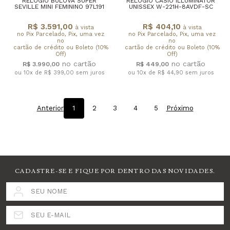
RELÓGIO BULOVA SUPER
RELÓGIO CASIO ILLUMINATOR
SEVILLE MINI FEMININO 97L191
UNISSEX W-221H-8AVDF-SC
R$ 3.591,00
R$ 404,10
à vista
à vista
no Pix Parcelado, Pix, uma vez
no Pix Parcelado, Pix, uma vez
no
no
cartão de crédito ou Boleto (10%
cartão de crédito ou Boleto (10%
Off)
Off)
R$ 3.990,00
R$ 449,00
ou 10x de R$ 399,00
sem juros
ou 10x de R$ 44,90
sem juros
Anterior
1
2
3
4
5
Próximo
CADASTRE-SE E FIQUE POR DENTRO DAS NOVIDADES.
SEU NOME
SEU E-MAIL