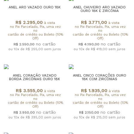
ANEL ARO VAZADO OURO 18K
ANEL CHUVEIRO ARO VAZADO
OURO 18K E ZIRCÔNIA
R$ 2.295,00
R$ 3.771,00
à vista
à vista
no Pix Parcelado, Pix, uma vez
no Pix Parcelado, Pix, uma vez
no
no
cartão de crédito ou Boleto (10%
cartão de crédito ou Boleto (10%
Off)
Off)
R$ 2.550,00
R$ 4.190,00
ou 10x de R$ 255,00
sem juros
ou 10x de R$ 419,00
sem juros
ANEL CORAÇÃO VAZADO
ANEL CINCO CORAÇÕES OURO
BORDA ZIRCÔNIAS OURO 18K
18K COM ZIRCÔNIAS
R$ 3.555,00
R$ 1.935,00
à vista
à vista
no Pix Parcelado, Pix, uma vez
no Pix Parcelado, Pix, uma vez
no
no
cartão de crédito ou Boleto (10%
cartão de crédito ou Boleto (10%
Off)
Off)
R$ 3.950,00
R$ 2.150,00
ou 10x de R$ 395,00
sem juros
ou 10x de R$ 215,00
sem juros