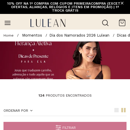
10% OFF NA 1ª COMPRA COM CUPOM PRIMEIRACOMPRA (EXCETO
FRETE GRÁTIS ACIMA DE 399 PARA REGIÕES SELECIONADAS
OFERTAS, ALIANÇAS, RELÓGIOS E ITENS EM PROMOÇÃO) | 1ª
(EXCETO LINHA HOME)
TROCA GRÁTIS
Momentos
Dia dos Namorados 2026 Lulean
Dicas 
124
PRODUTOS ENCONTRADOS
ORDENAR POR
FILTRAR