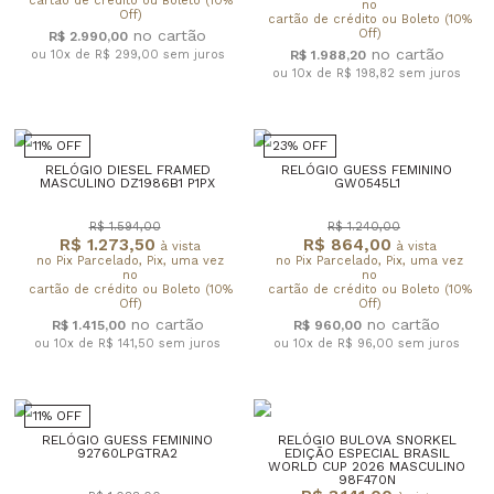
cartão de crédito ou Boleto (10%
no
Off)
cartão de crédito ou Boleto (10%
Off)
R$ 2.990,00
ou 10x de R$ 299,00
sem juros
R$ 1.988,20
ou 10x de R$ 198,82
sem juros
11% OFF
23% OFF
RELÓGIO DIESEL FRAMED
RELÓGIO GUESS FEMININO
MASCULINO DZ1986B1 P1PX
GW0545L1
R$ 1.594,00
R$ 1.240,00
R$ 1.273,50
R$ 864,00
à vista
à vista
no Pix Parcelado, Pix, uma vez
no Pix Parcelado, Pix, uma vez
no
no
cartão de crédito ou Boleto (10%
cartão de crédito ou Boleto (10%
Off)
Off)
R$ 1.415,00
R$ 960,00
ou 10x de R$ 141,50
sem juros
ou 10x de R$ 96,00
sem juros
11% OFF
RELÓGIO GUESS FEMININO
RELÓGIO BULOVA SNORKEL
92760LPGTRA2
EDIÇÃO ESPECIAL BRASIL
WORLD CUP 2026 MASCULINO
98F470N