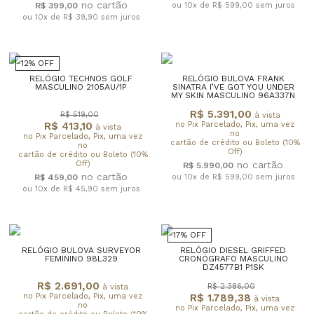
R$ 399,00
ou 10x de R$ 599,00
sem juros
ou 10x de R$ 39,90
sem juros
12% OFF
RELÓGIO TECHNOS GOLF
RELÓGIO BULOVA FRANK
MASCULINO 2105AU/1P
SINATRA I’VE GOT YOU UNDER
MY SKIN MASCULINO 96A337N
R$ 5.391,00
R$ 519,00
à vista
R$ 413,10
no Pix Parcelado, Pix, uma vez
à vista
no
no Pix Parcelado, Pix, uma vez
cartão de crédito ou Boleto (10%
no
Off)
cartão de crédito ou Boleto (10%
Off)
R$ 5.990,00
R$ 459,00
ou 10x de R$ 599,00
sem juros
ou 10x de R$ 45,90
sem juros
17% OFF
RELÓGIO BULOVA SURVEYOR
RELÓGIO DIESEL GRIFFED
FEMININO 98L329
CRONÓGRAFO MASCULINO
DZ4577B1 P1SK
R$ 2.691,00
R$ 2.386,00
à vista
no Pix Parcelado, Pix, uma vez
R$ 1.789,38
à vista
no
no Pix Parcelado, Pix, uma vez