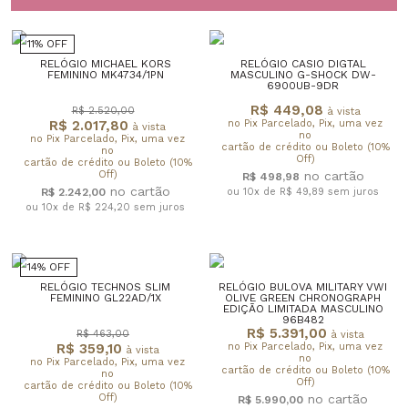
11% OFF
RELÓGIO MICHAEL KORS
RELÓGIO CASIO DIGTAL
FEMININO MK4734/1PN
MASCULINO G-SHOCK DW-
6900UB-9DR
R$ 449,08
R$ 2.520,00
à vista
R$ 2.017,80
no Pix Parcelado, Pix, uma vez
à vista
no
no Pix Parcelado, Pix, uma vez
cartão de crédito ou Boleto (10%
no
Off)
cartão de crédito ou Boleto (10%
Off)
R$ 498,98
R$ 2.242,00
ou 10x de R$ 49,89
sem juros
ou 10x de R$ 224,20
sem juros
14% OFF
RELÓGIO TECHNOS SLIM
RELÓGIO BULOVA MILITARY VWI
FEMININO GL22AD/1X
OLIVE GREEN CHRONOGRAPH
EDIÇÃO LIMITADA MASCULINO
96B482
R$ 5.391,00
R$ 463,00
à vista
R$ 359,10
no Pix Parcelado, Pix, uma vez
à vista
no
no Pix Parcelado, Pix, uma vez
cartão de crédito ou Boleto (10%
no
Off)
cartão de crédito ou Boleto (10%
Off)
R$ 5.990,00