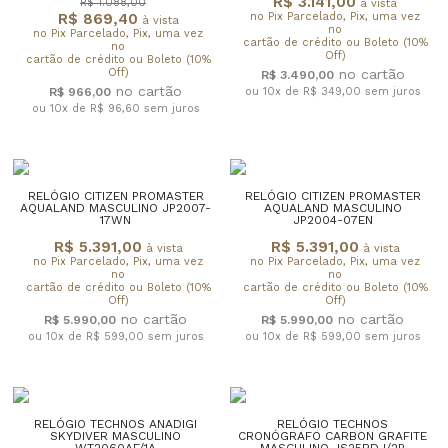
R$ 3.141,00
R$ 1.088,00
à vista
R$ 869,40
no Pix Parcelado, Pix, uma vez
à vista
no
no Pix Parcelado, Pix, uma vez
cartão de crédito ou Boleto (10%
no
Off)
cartão de crédito ou Boleto (10%
Off)
R$ 3.490,00
R$ 966,00
ou 10x de R$ 349,00
sem juros
ou 10x de R$ 96,60
sem juros
RELÓGIO CITIZEN PROMASTER
RELÓGIO CITIZEN PROMASTER
AQUALAND MASCULINO JP2007-
AQUALAND MASCULINO
17WN
JP2004-07EN
R$ 5.391,00
R$ 5.391,00
à vista
à vista
no Pix Parcelado, Pix, uma vez
no Pix Parcelado, Pix, uma vez
no
no
cartão de crédito ou Boleto (10%
cartão de crédito ou Boleto (10%
Off)
Off)
R$ 5.990,00
R$ 5.990,00
ou 10x de R$ 599,00
sem juros
ou 10x de R$ 599,00
sem juros
RELÓGIO TECHNOS ANADIGI
RELÓGIO TECHNOS
SKYDIVER MASCULINO
CRONÓGRAFO CARBON GRAFITE
WT2060AF/1A
MASCULINO JS25BDJ/2P