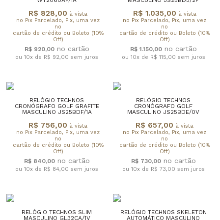
R$ 828,00
R$ 1.035,00
à vista
à vista
no Pix Parcelado, Pix, uma vez
no Pix Parcelado, Pix, uma vez
no
no
cartão de crédito ou Boleto (10%
cartão de crédito ou Boleto (10%
Off)
Off)
R$ 920,00
R$ 1.150,00
ou 10x de R$ 92,00
sem juros
ou 10x de R$ 115,00
sem juros
RELÓGIO TECHNOS
RELÓGIO TECHNOS
CRONÓGRAFO GOLF GRAFITE
CRONÓGRAFO GOLF
MASCULINO JS25BDF/1A
MASCULINO JS25BDE/0V
R$ 756,00
R$ 657,00
à vista
à vista
no Pix Parcelado, Pix, uma vez
no Pix Parcelado, Pix, uma vez
no
no
cartão de crédito ou Boleto (10%
cartão de crédito ou Boleto (10%
Off)
Off)
R$ 840,00
R$ 730,00
ou 10x de R$ 84,00
sem juros
ou 10x de R$ 73,00
sem juros
RELÓGIO TECHNOS SLIM
RELÓGIO TECHNOS SKELETON
MASCULINO GL32CA/1V
AUTOMÁTICO MASCULINO