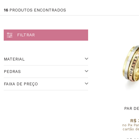
16
PRODUTOS ENCONTRADOS
MATERIAL
PEDRAS
OURO
FAIXA DE PREÇO
DIAMANTE,PEDRA NATURAL
DIAMANTE
OURO OB
Faixa de Preço
PAR DE
R$ 
no Pix Pa
cartão de