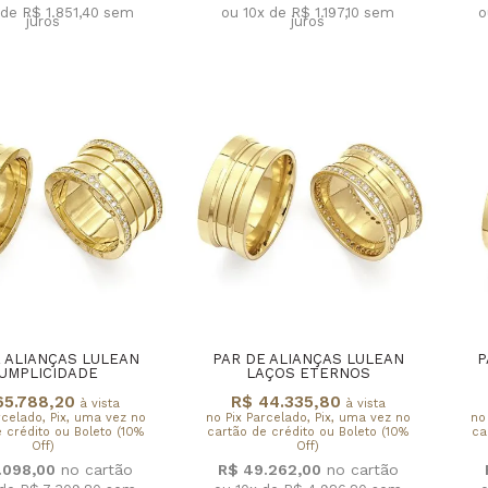
 de R$ 1.851,40
sem
ou 10x de R$ 1.197,10
sem
o
juros
juros
 ALIANÇAS LULEAN
PAR DE ALIANÇAS LULEAN
P
UMPLICIDADE
LAÇOS ETERNOS
65.788,20
R$ 44.335,80
à vista
à vista
rcelado, Pix, uma vez no
no Pix Parcelado, Pix, uma vez no
no
 crédito ou Boleto (10%
cartão de crédito ou Boleto (10%
ca
Off)
Off)
.098,00
R$ 49.262,00