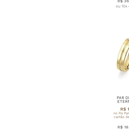
R$ 36
ou 10x
PAR D
ETER
R$ 
no Pix Pa
cartão de
R$ 18