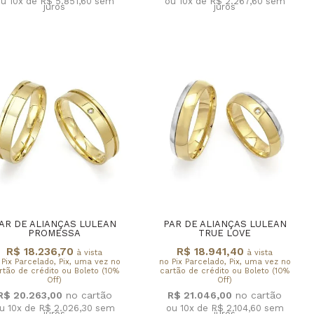
u 10x de R$ 5.851,60
sem
ou 10x de R$ 2.267,60
sem
juros
juros
AR DE ALIANÇAS LULEAN
PAR DE ALIANÇAS LULEAN
PROMESSA
TRUE LOVE
R$ 18.236,70
R$ 18.941,40
à vista
à vista
 Pix Parcelado, Pix, uma vez no
no Pix Parcelado, Pix, uma vez no
rtão de crédito ou Boleto (10%
cartão de crédito ou Boleto (10%
Off)
Off)
R$ 20.263,00
R$ 21.046,00
u 10x de R$ 2.026,30
sem
ou 10x de R$ 2.104,60
sem
juros
juros