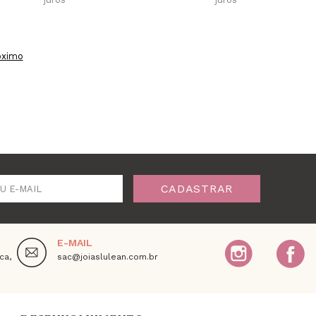
óximo
CADASTRAR
U E-MAIL
E-MAIL
ca,
sac@joiaslulean.com.br