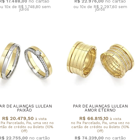
R$ 17.488,00
R$ 22.976,00
ou 10x de R$ 1.748,80
sem
ou 10x de R$ 2.297,60
sem
juros
juros
AR DE ALIANÇAS LULEAN
PAR DE ALIANÇAS LULEAN
PAIXÃO
AMOR ETERNO
R$ 20.479,50
R$ 66.815,10
à vista
à vista
 Pix Parcelado, Pix, uma vez no
no Pix Parcelado, Pix, uma vez no
rtão de crédito ou Boleto (10%
cartão de crédito ou Boleto (10%
Off)
Off)
R$ 22.755,00
R$ 74.239,00