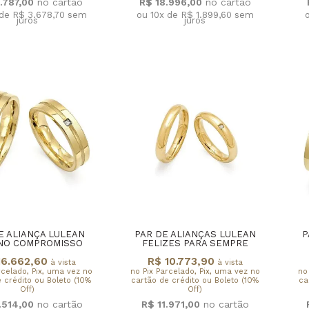
.787,00
R$ 18.996,00
 de R$ 3.678,70
sem
ou 10x de R$ 1.899,60
sem
juros
juros
E ALIANÇA LULEAN
PAR DE ALIANÇAS LULEAN
P
NO COMPROMISSO
FELIZES PARA SEMPRE
16.662,60
R$ 10.773,90
à vista
à vista
rcelado, Pix, uma vez no
no Pix Parcelado, Pix, uma vez no
no
 crédito ou Boleto (10%
cartão de crédito ou Boleto (10%
ca
Off)
Off)
.514,00
R$ 11.971,00