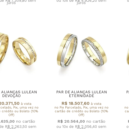
 de R$ 7.309,80
sem
ou 10x de R$ 4.926,20
sem
o
juros
juros
 ALIANÇAS LULEAN
PAR DE ALIANÇAS LULEAN
P
DEVOÇÃO
ETERNIDADE
20.371,50
R$ 18.507,60
à vista
à vista
rcelado, Pix, uma vez no
no Pix Parcelado, Pix, uma vez no
no
 crédito ou Boleto (10%
cartão de crédito ou Boleto (10%
ca
Off)
Off)
.635,00
R$ 20.564,00
 de R$ 2.263,50
sem
ou 10x de R$ 2.056,40
sem
o
juros
juros