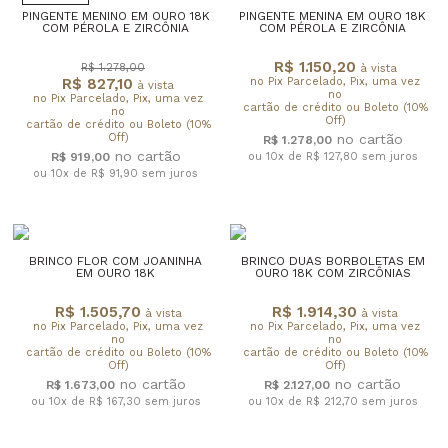
PINGENTE MENINO EM OURO 18K
PINGENTE MENINA EM OURO 18K
COM PÉROLA E ZIRCÔNIA
COM PÉROLA E ZIRCÔNIA
R$ 1.150,20
R$ 1.278,00
à vista
R$ 827,10
no Pix Parcelado, Pix, uma vez
à vista
no
no Pix Parcelado, Pix, uma vez
cartão de crédito ou Boleto (10%
no
Off)
cartão de crédito ou Boleto (10%
Off)
R$ 1.278,00
R$ 919,00
ou 10x de R$ 127,80
sem juros
ou 10x de R$ 91,90
sem juros
BRINCO FLOR COM JOANINHA
BRINCO DUAS BORBOLETAS EM
EM OURO 18K
OURO 18K COM ZIRCÔNIAS
R$ 1.505,70
R$ 1.914,30
à vista
à vista
no Pix Parcelado, Pix, uma vez
no Pix Parcelado, Pix, uma vez
no
no
cartão de crédito ou Boleto (10%
cartão de crédito ou Boleto (10%
Off)
Off)
R$ 1.673,00
R$ 2.127,00
ou 10x de R$ 167,30
sem juros
ou 10x de R$ 212,70
sem juros