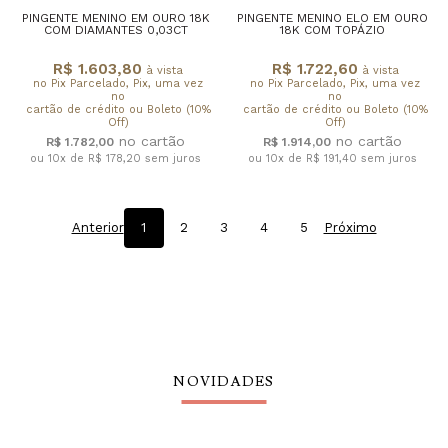
PINGENTE MENINO EM OURO 18K
PINGENTE MENINO ELO EM OURO
COM DIAMANTES 0,03CT
18K COM TOPÁZIO
R$ 1.603,80
R$ 1.722,60
à vista
à vista
no Pix Parcelado, Pix, uma vez
no Pix Parcelado, Pix, uma vez
no
no
cartão de crédito ou Boleto (10%
cartão de crédito ou Boleto (10%
Off)
Off)
R$ 1.782,00
R$ 1.914,00
ou 10x de R$ 178,20
sem juros
ou 10x de R$ 191,40
sem juros
Anterior
1
2
3
4
5
Próximo
NOVIDADES