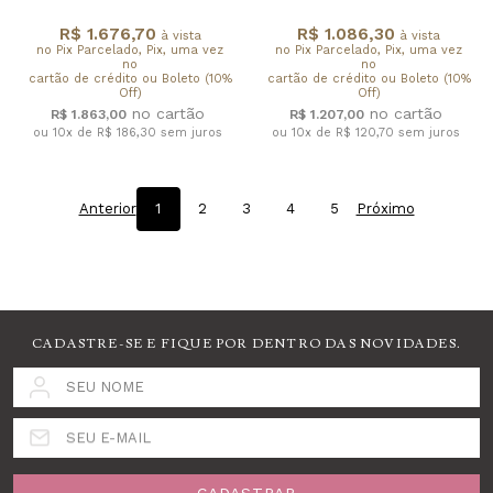
R$ 1.676,70
R$ 1.086,30
à vista
à vista
no Pix Parcelado, Pix, uma vez
no Pix Parcelado, Pix, uma vez
no
no
cartão de crédito ou Boleto (10%
cartão de crédito ou Boleto (10%
Off)
Off)
R$ 1.863,00
R$ 1.207,00
ou 10x de R$ 186,30
sem juros
ou 10x de R$ 120,70
sem juros
Anterior
1
2
3
4
5
Próximo
CADASTRE-SE E FIQUE POR DENTRO DAS NOVIDADES.
SEU NOME
SEU E-MAIL
CADASTRAR