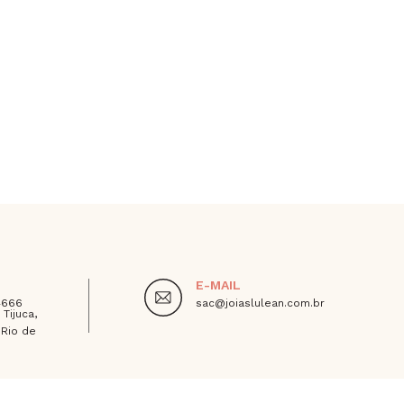
E-MAIL
4666
sac@joiaslulean.com.br
 Tijuca,
 Rio de