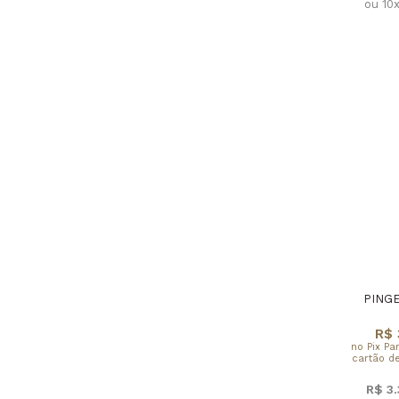
ou 10
PING
R$ 
no Pix Pa
cartão de
R$ 3