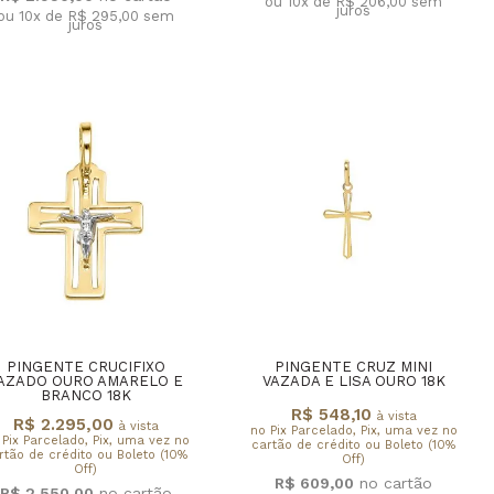
ou 10x de R$ 206,00
sem
juros
ou 10x de R$ 295,00
sem
juros
PINGENTE CRUCIFIXO
PINGENTE CRUZ MINI
AZADO OURO AMARELO E
VAZADA E LISA OURO 18K
BRANCO 18K
R$ 548,10
à vista
R$ 2.295,00
à vista
no Pix Parcelado, Pix, uma vez no
 Pix Parcelado, Pix, uma vez no
cartão de crédito ou Boleto (10%
rtão de crédito ou Boleto (10%
Off)
Off)
R$ 609,00
R$ 2.550,00