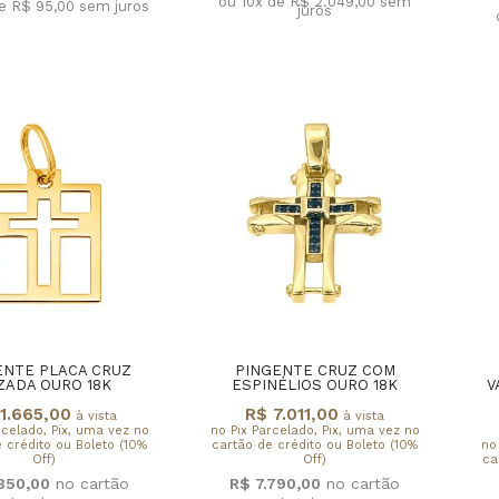
ou 10x de R$ 2.049,00
sem
de R$ 95,00
sem juros
juros
ENTE PLACA CRUZ
PINGENTE CRUZ COM
ZADA OURO 18K
ESPINÉLIOS OURO 18K
V
1.665,00
R$ 7.011,00
à vista
à vista
rcelado, Pix, uma vez no
no Pix Parcelado, Pix, uma vez no
 crédito ou Boleto (10%
cartão de crédito ou Boleto (10%
no
Off)
Off)
ca
.850,00
R$ 7.790,00