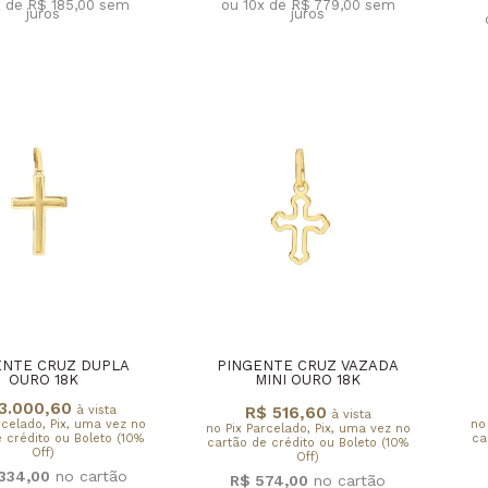
x de R$ 185,00
sem
ou 10x de R$ 779,00
sem
juros
juros
ENTE CRUZ DUPLA
PINGENTE CRUZ VAZADA
OURO 18K
MINI OURO 18K
3.000,60
à vista
R$ 516,60
à vista
rcelado, Pix, uma vez no
no
no Pix Parcelado, Pix, uma vez no
 crédito ou Boleto (10%
ca
cartão de crédito ou Boleto (10%
Off)
Off)
.334,00
R$ 574,00