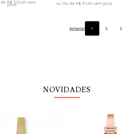
x de R$ 333,40
sem
ou 10x de R$ 57,40
sem juros
juros
Anterior
1
2
3
NOVIDADES