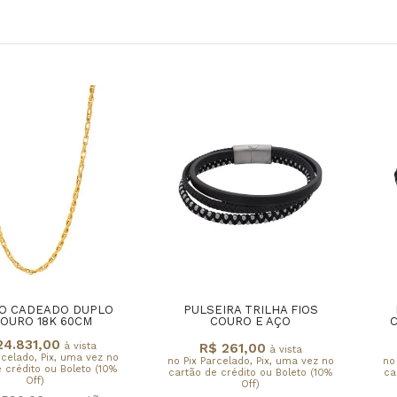
O CADEADO DUPLO
PULSEIRA TRILHA FIOS
OURO 18K 60CM
COURO E AÇO
24.831,00
à vista
R$ 261,00
à vista
rcelado, Pix, uma vez no
no Pix Parcelado, Pix, uma vez no
no
 crédito ou Boleto (10%
cartão de crédito ou Boleto (10%
ca
Off)
Off)