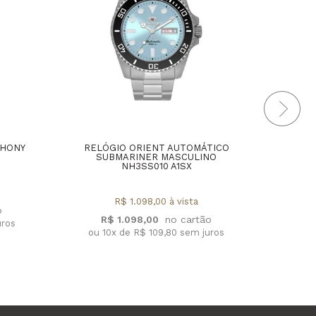
THONY
RELÓGIO ORIENT AUTOMÁTICO
RELÓ
SUBMARINER MASCULINO
E
NH3SS010 A1SX
MA
R$ 1.098,00 à vista
R$ 1.098,00
uros
ou 10x de R$ 109,80 sem juros
ou 