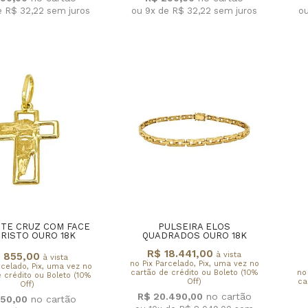
e R$ 32,22
sem juros
ou 9x de R$ 32,22
sem juros
o
TE CRUZ COM FACE
PULSEIRA ELOS
CRISTO OURO 18K
QUADRADOS OURO 18K
R$ 18.441,00
 855,00
à vista
à vista
no Pix Parcelado, Pix, uma vez no
rcelado, Pix, uma vez no
cartão de crédito ou Boleto (10%
no
 crédito ou Boleto (10%
Off)
ca
Off)
R$ 20.490,00
50,00