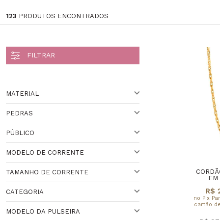
123
PRODUTOS ENCONTRADOS
MATERIAL
PEDRAS
OURO
PÚBLICO
PRATA
ZIRCÔNIA
MODELO DE CORRENTE
RUBI
PARA ELE
CORDÃ
TAMANHO DE CORRENTE
ÁGATA
PARA ELA
CADEADO
EM 
R$ 
CATEGORIA
CITRINO
UNISSEX
PIASTRINE
40,00CM (APROX)
no Pix Pa
cartão de
MODELO DA PULSEIRA
FEMININO
ELO PORTUGUÊS
45,00CM (APROX)
COLEÇÃO ANÉIS