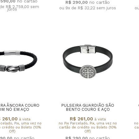
.590,00
R$ 290,00
 de R$ 2.759,00
sem
ou 9x de R$ 32,22
sem juros
o
juros
IRA ÂNCORA COURO
PULSEIRA GUARDIÃO SÃO
OM NÓ EM AÇO
BENTO COURO E AÇO
 261,00
R$ 261,00
à vista
à vista
rcelado, Pix, uma vez no
no Pix Parcelado, Pix, uma vez no
no
 crédito ou Boleto (10%
cartão de crédito ou Boleto (10%
ca
Off)
Off)
90,00
R$ 290,00