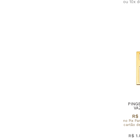
ou 10x 
PING
VA
R$ 
no Pix Pa
cartão de
R$ 1