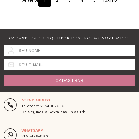
Anterior
1
2
3
4
5
Próximo
CADASTRE-SE E FIQUE POR DENTRO DAS NOVIDADES.
SEU NOME
SEU E-MAIL
CADASTRAR
ATENDIMENTO
Telefone: 21 2491-7686
De Segunda à Sexta das 9h às 17h
WHATSAPP
21 98496-8670