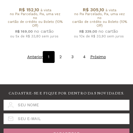
R$ 152,10
R$ 305,10
à vista
à vista
no Pix Parcelado, Pix, uma vez
no Pix Parcelado, Pix, uma vez
no
no
cartão de crédito ou Boleto (10%
cartão de crédito ou Boleto (10%
Off)
Off)
R$ 169,00
R$ 339,00
ou 5x de R$ 33,80
sem juros
ou 10x de R$ 33,90
sem juros
Anterior
1
2
3
4
Próximo
CADASTRE-SE E FIQUE POR DENTRO DAS NOVIDADES.
SEU NOME
SEU E-MAIL