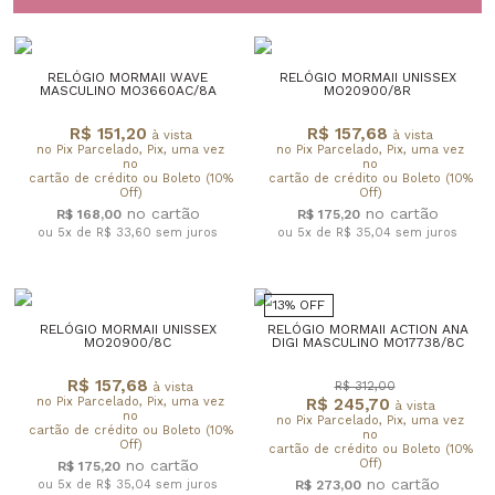
RELÓGIO MORMAII WAVE
RELÓGIO MORMAII UNISSEX
MASCULINO MO3660AC/8A
MO20900/8R
R$ 151,20
R$ 157,68
à vista
à vista
no Pix Parcelado, Pix, uma vez
no Pix Parcelado, Pix, uma vez
no
no
cartão de crédito ou Boleto (10%
cartão de crédito ou Boleto (10%
Off)
Off)
R$ 168,00
R$ 175,20
ou 5x de R$ 33,60
sem juros
ou 5x de R$ 35,04
sem juros
13% OFF
RELÓGIO MORMAII UNISSEX
RELÓGIO MORMAII ACTION ANA
MO20900/8C
DIGI MASCULINO MO17738/8C
R$ 157,68
R$ 312,00
à vista
no Pix Parcelado, Pix, uma vez
R$ 245,70
à vista
no
no Pix Parcelado, Pix, uma vez
cartão de crédito ou Boleto (10%
no
Off)
cartão de crédito ou Boleto (10%
Off)
R$ 175,20
ou 5x de R$ 35,04
sem juros
R$ 273,00