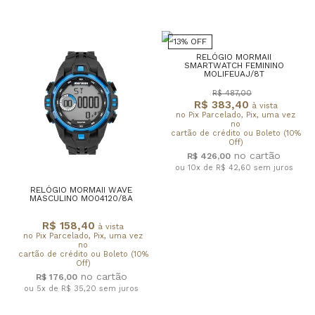
13% OFF
RELÓGIO MORMAII
SMARTWATCH FEMININO
MOLIFEUAJ/8T
R$ 487,00
R$ 383,40
à vista
no Pix Parcelado, Pix, uma vez
no
cartão de crédito ou Boleto (10%
Off)
R$ 426,00
ou 10x de R$ 42,60
sem juros
RELÓGIO MORMAII WAVE
MASCULINO MO04120/8A
R$ 158,40
à vista
no Pix Parcelado, Pix, uma vez
no
cartão de crédito ou Boleto (10%
Off)
R$ 176,00
ou 5x de R$ 35,20
sem juros