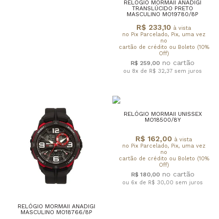
RELÓGIO MORMAII ANADIGI
TRANSLÚCIDO PRETO
MASCULINO MO19780/8P
R$ 233,10
à vista
no Pix Parcelado, Pix, uma vez
no
cartão de crédito ou Boleto (10%
Off)
R$ 259,00
ou 8x de R$ 32,37
sem juros
RELÓGIO MORMAII UNISSEX
MO18500/8Y
R$ 162,00
à vista
no Pix Parcelado, Pix, uma vez
no
cartão de crédito ou Boleto (10%
Off)
R$ 180,00
ou 6x de R$ 30,00
sem juros
RELÓGIO MORMAII ANADIGI
MASCULINO MO18766/8P