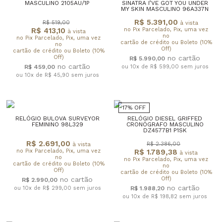
MASCULINO 2105AU/1P
SINATRA I’VE GOT YOU UNDER
MY SKIN MASCULINO 96A337N
R$ 5.391,00
R$ 519,00
à vista
R$ 413,10
no Pix Parcelado, Pix, uma vez
à vista
no
no Pix Parcelado, Pix, uma vez
cartão de crédito ou Boleto (10%
no
Off)
cartão de crédito ou Boleto (10%
Off)
R$ 5.990,00
R$ 459,00
ou 10x de R$ 599,00
sem juros
ou 10x de R$ 45,90
sem juros
17% OFF
RELÓGIO BULOVA SURVEYOR
RELÓGIO DIESEL GRIFFED
FEMININO 98L329
CRONÓGRAFO MASCULINO
DZ4577B1 P1SK
R$ 2.691,00
R$ 2.386,00
à vista
no Pix Parcelado, Pix, uma vez
R$ 1.789,38
à vista
no
no Pix Parcelado, Pix, uma vez
cartão de crédito ou Boleto (10%
no
Off)
cartão de crédito ou Boleto (10%
Off)
R$ 2.990,00
ou 10x de R$ 299,00
sem juros
R$ 1.988,20
ou 10x de R$ 198,82
sem juros