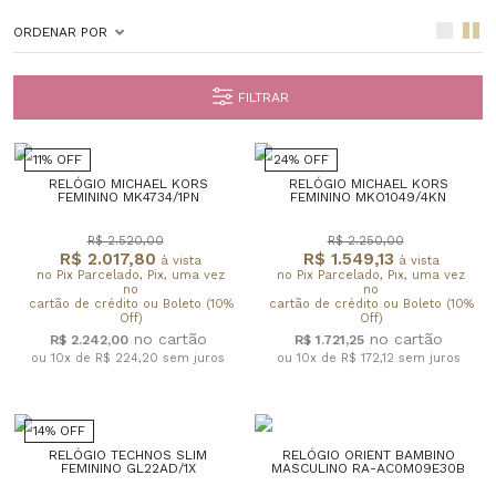
ORDENAR POR
FILTRAR
11% OFF
24% OFF
RELÓGIO MICHAEL KORS
RELÓGIO MICHAEL KORS
FEMININO MK4734/1PN
FEMININO MKO1049/4KN
R$ 2.520,00
R$ 2.250,00
R$ 2.017,80
R$ 1.549,13
à vista
à vista
no Pix Parcelado, Pix, uma vez
no Pix Parcelado, Pix, uma vez
no
no
cartão de crédito ou Boleto (10%
cartão de crédito ou Boleto (10%
Off)
Off)
R$ 2.242,00
R$ 1.721,25
ou 10x de R$ 224,20
sem juros
ou 10x de R$ 172,12
sem juros
14% OFF
RELÓGIO TECHNOS SLIM
RELÓGIO ORIENT BAMBINO
FEMININO GL22AD/1X
MASCULINO RA-AC0M09E30B