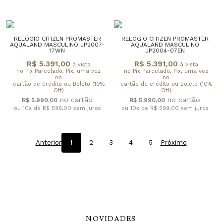
RELÓGIO CITIZEN PROMASTER
RELÓGIO CITIZEN PROMASTER
AQUALAND MASCULINO JP2007-
AQUALAND MASCULINO
17WN
JP2004-07EN
R$ 5.391,00
R$ 5.391,00
à vista
à vista
no Pix Parcelado, Pix, uma vez
no Pix Parcelado, Pix, uma vez
no
no
cartão de crédito ou Boleto (10%
cartão de crédito ou Boleto (10%
Off)
Off)
R$ 5.990,00
R$ 5.990,00
ou 10x de R$ 599,00
sem juros
ou 10x de R$ 599,00
sem juros
Anterior
1
2
3
4
5
Próximo
NOVIDADES