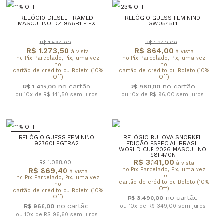
11% OFF
23% OFF
RELÓGIO DIESEL FRAMED
RELÓGIO GUESS FEMININO
MASCULINO DZ1986B1 P1PX
GW0545L1
R$ 1.594,00
R$ 1.240,00
R$ 1.273,50
R$ 864,00
à vista
à vista
no Pix Parcelado, Pix, uma vez
no Pix Parcelado, Pix, uma vez
no
no
cartão de crédito ou Boleto (10%
cartão de crédito ou Boleto (10%
Off)
Off)
R$ 1.415,00
R$ 960,00
ou 10x de R$ 141,50
sem juros
ou 10x de R$ 96,00
sem juros
11% OFF
RELÓGIO GUESS FEMININO
RELÓGIO BULOVA SNORKEL
92760LPGTRA2
EDIÇÃO ESPECIAL BRASIL
WORLD CUP 2026 MASCULINO
98F470N
R$ 3.141,00
R$ 1.088,00
à vista
R$ 869,40
no Pix Parcelado, Pix, uma vez
à vista
no
no Pix Parcelado, Pix, uma vez
cartão de crédito ou Boleto (10%
no
Off)
cartão de crédito ou Boleto (10%
Off)
R$ 3.490,00
R$ 966,00
ou 10x de R$ 349,00
sem juros
ou 10x de R$ 96,60
sem juros