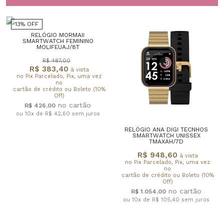
13% OFF
RELÓGIO MORMAII
SMARTWATCH FEMININO
MOLIFEUAJ/8T
R$ 487,00
R$ 383,40
à vista
no Pix Parcelado, Pix, uma vez
no
cartão de crédito ou Boleto (10%
Off)
R$ 426,00
ou 10x de R$ 42,60
sem juros
RELÓGIO ANA DIGI TECNHOS
SMARTWATCH UNISSEX
TMAXAH/7D
R$ 948,60
à vista
no Pix Parcelado, Pix, uma vez
no
cartão de crédito ou Boleto (10%
Off)
R$ 1.054,00
ou 10x de R$ 105,40
sem juros