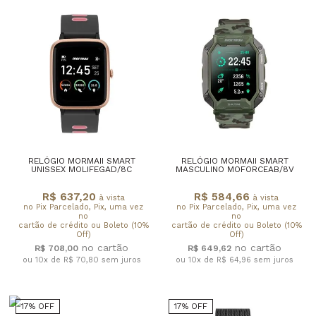
RELÓGIO MORMAII SMART
RELÓGIO MORMAII SMART
UNISSEX MOLIFEGAD/8C
MASCULINO MOFORCEAB/8V
R$ 637,20
R$ 584,66
à vista
à vista
no Pix Parcelado, Pix, uma vez
no Pix Parcelado, Pix, uma vez
no
no
cartão de crédito ou Boleto (10%
cartão de crédito ou Boleto (10%
Off)
Off)
R$ 708,00
R$ 649,62
ou 10x de R$ 70,80
sem juros
ou 10x de R$ 64,96
sem juros
17% OFF
17% OFF