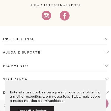
SIGA A LULEAN NAS REDES
INSTITUCIONAL
AJUDA E SUPORTE
PAGAMENTO
SEGURANÇA
Este site usa cookies para garantir que você obtenha
DESENVOLVIMENTO
a melhor experiência em nossa loja. Saiba mais sobre
a nossa
Política de Privacidade
.
Copyright Lulean. Todos os direitos reservados. Proibida reprodução
total ou parcial. Preços e estoque sujeitos a alteração sem aviso
Entendi e fechar