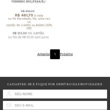
FEMININO MOLIFEAA/8J
R$ 619,00
R$ 461,70
à vista
no Pix Parcelado, Pix, uma vez
no
cartão de crédito ou Boleto (10%
Off)
R$ 513,00
ou 10x de R$ 51,30
sem juros
Anterior
1
Próximo
CADASTRE-SE E FIQUE POR DENTRO DAS NOVIDADES.
SEU NOME
SEU E-MAIL