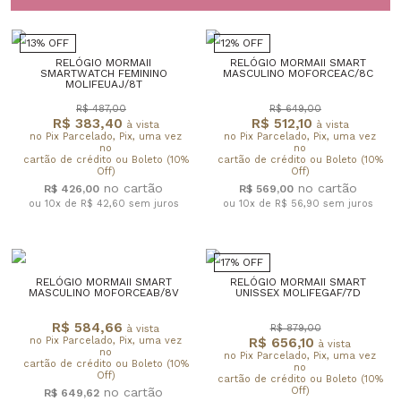
13% OFF
12% OFF
RELÓGIO MORMAII
RELÓGIO MORMAII SMART
SMARTWATCH FEMININO
MASCULINO MOFORCEAC/8C
MOLIFEUAJ/8T
R$ 487,00
R$ 649,00
R$ 383,40
R$ 512,10
à vista
à vista
no Pix Parcelado, Pix, uma vez
no Pix Parcelado, Pix, uma vez
no
no
cartão de crédito ou Boleto (10%
cartão de crédito ou Boleto (10%
Off)
Off)
R$ 426,00
R$ 569,00
ou 10x de R$ 42,60
sem juros
ou 10x de R$ 56,90
sem juros
17% OFF
RELÓGIO MORMAII SMART
RELÓGIO MORMAII SMART
MASCULINO MOFORCEAB/8V
UNISSEX MOLIFEGAF/7D
R$ 584,66
R$ 879,00
à vista
no Pix Parcelado, Pix, uma vez
R$ 656,10
à vista
no
no Pix Parcelado, Pix, uma vez
cartão de crédito ou Boleto (10%
no
Off)
cartão de crédito ou Boleto (10%
Off)
R$ 649,62