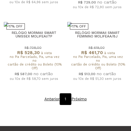
ou 10x de R$ 64,96
sem juros
R$ 729,00
ou 10x de R$ 72,90
sem juros
17% OFF
17% OFF
RELÓGIO MORMAII SMART
RELÓGIO MORMAII SMART
UNISSEX MOLIFEAI/7P
FEMININO MOLIFEAA/8J
R$ 708,00
R$ 619,00
R$ 528,30
R$ 461,70
à vista
à vista
no Pix Parcelado, Pix, uma vez
no Pix Parcelado, Pix, uma vez
no
no
cartão de crédito ou Boleto (10%
cartão de crédito ou Boleto (10%
Off)
Off)
R$ 587,00
R$ 513,00
ou 10x de R$ 58,70
sem juros
ou 10x de R$ 51,30
sem juros
Anterior
1
Próximo