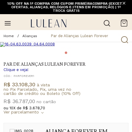
10% OFF NA 1ª COMPRA COM CUPOM PRIMEIRACOMPRA (EXCETO
FRETE GRÁTIS ACIMA DE 399 PARA REGIÕES SELECIONADAS
OFERTAS, ALIANÇAS, RELÓGIOS E ITENS EM PROMOÇÃO) | 1ª
(EXCETO LINHA HOME)
TROCA GRÁTIS
Par de Alianças Lulean Forever
Alianças
PAR DE ALIANÇAS LULEAN FOREVER
Clique e veja!
CÓD.:
PARFOREVER1
R$ 33.108,30
à vista
no Pix Parcelado, Pix, uma vez no
cartão de crédito ou Boleto (10% Off)
R$ 36.787,00
ou
10
X de
R$ 3.678,70
ALIANÇA FOREVER EM