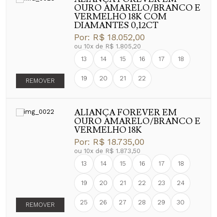
OURO AMARELO/BRANCO E
VERMELHO 18K COM
DIAMANTES 0,12CT
Por:
R$ 18.052,00
ou
10
x
de
R$ 1.805,20
13
14
15
16
17
18
19
20
21
22
REMOVER
ALIANÇA FOREVER EM
OURO AMARELO/BRANCO E
VERMELHO 18K
Por:
R$ 18.735,00
ou
10
x
de
R$ 1.873,50
13
14
15
16
17
18
19
20
21
22
23
24
25
26
27
28
29
30
REMOVER