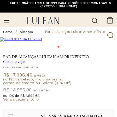
FRETE GRÁTIS ACIMA DE 399 PARA REGIÕES SELECIONADAS
(EXCETO LINHA HOME)
Par de Alianças Lulean Amor Infinito
Alianças
PAR DE ALIANÇAS LULEAN AMOR INFINITO
Clique e veja!
CÓD.:
PARAMORINFINITO1
R$ 17.096,40
à vista
no Pix Parcelado, Pix, uma vez no
cartão de crédito ou Boleto (10% Off)
R$ 18.996,00
ou
10
X de
R$ 1.899,60
ALIANÇA AMOR INFINITO