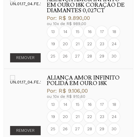
EM OURO 18K CORAÇÃO DE
DIAMANTES 0,027CT
Por:
R$ 9.890,00
ou
10
x
de
R$ 989,00
13
14
15
16
17
18
19
20
21
22
23
24
25
26
27
28
29
30
REMOVER
ALIANÇA AMOR INFINITO
POLIDA EM OURO 18K
Por:
R$ 9.106,00
ou
10
x
de
R$ 910,60
13
14
15
16
17
18
19
20
21
22
23
24
25
26
27
28
29
30
REMOVER