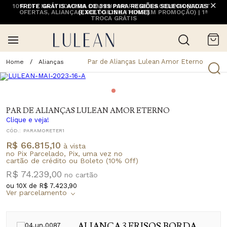
10% OFF NA 1ª COMPRA COM CUPOM PRIMEIRACOMPRA (EXCETO
FRETE GRÁTIS ACIMA DE 399 PARA REGIÕES SELECIONADAS
OFERTAS, ALIANÇAS, RELÓGIOS E ITENS EM PROMOÇÃO) | 1ª
(EXCETO LINHA HOME)
TROCA GRÁTIS
Par de Alianças Lulean Amor Eterno
Alianças
PAR DE ALIANÇAS LULEAN AMOR ETERNO
Clique e veja!
CÓD.:
PARAMORETER1
R$ 66.815,10
à vista
no Pix Parcelado, Pix, uma vez no
cartão de crédito ou Boleto (10% Off)
R$ 74.239,00
ou
10
X de
R$ 7.423,90
ALIANÇA 3 FRISOS BORDA