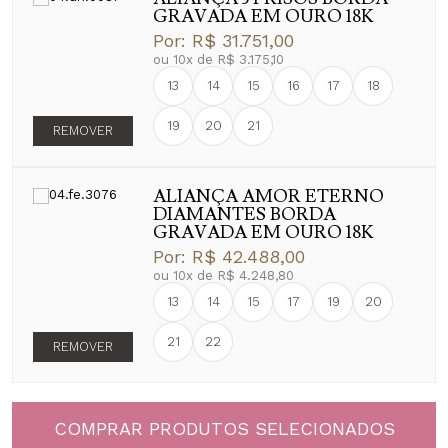
GRAVADA EM OURO 18K
Por:
R$ 31.751,00
ou
10
x
de
R$ 3.175,10
13
14
15
16
17
18
19
20
21
REMOVER
ALIANÇA AMOR ETERNO
DIAMANTES BORDA
GRAVADA EM OURO 18K
Por:
R$ 42.488,00
ou
10
x
de
R$ 4.248,80
13
14
15
17
19
20
21
22
REMOVER
COMPRAR PRODUTOS SELECIONADOS