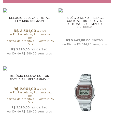
RELÓGIO BULOVA CRYSTAL
RELÓGIO SEIKO PRESAGE
FEMININO 96L329N
COCKTAIL TIME CLOVER
AUTOMÁTICO FEMININO
SRE009J1
R$ 3.501,00
à vista
no Pix Parcelado, Pix, uma vez
no
R$ 5.449,00
cartão de crédito ou Boleto (10%
Off)
ou 10x de R$ 544,90
sem juros
R$ 3.890,00
ou 10x de R$ 389,00
sem juros
RELÓGIO BULOVA SUTTON
DIAMOND FEMININO 96P252
R$ 2.961,00
à vista
no Pix Parcelado, Pix, uma vez
no
cartão de crédito ou Boleto (10%
Off)
R$ 3.290,00
ou 10x de R$ 329,00
sem juros