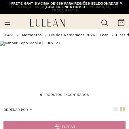
10% OFF NA 1ª COMPRA COM CUPOM PRIMEIRACOMPRA (EXCETO
FRETE GRÁTIS ACIMA DE 399 PARA REGIÕES SELECIONADAS
OFERTAS, ALIANÇAS, RELÓGIOS E ITENS EM PROMOÇÃO) | 1ª
(EXCETO LINHA HOME)
TROCA GRÁTIS
Momentos
Dia dos Namorados 2026 Lulean
Dicas 
6
PRODUTOS ENCONTRADOS
ORDENAR POR
FILTRAR