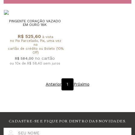
PINGENTE CORAÇÃO VAZADO
EM OURO 18K
R$ 525,60
à vista
no Pix Parcelado, Pix, uma vez
no
cartão de crédito ou Boleto (10%
Off)
R$ 584,00
ou 10x de R$ 58,40
sem juros
Anterior
1
Próximo
CADASTRE-SE E FIQUE POR DENTRO DAS NOVIDADES.
SEU NOME