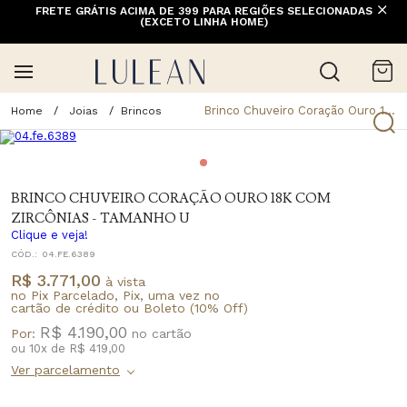
FRETE GRÁTIS ACIMA DE 399 PARA REGIÕES SELECIONADAS
(EXCETO LINHA HOME)
Brinco Chuveiro Coração Ouro 18k Com Zircônias - Tamanho U
Joias
Brincos
BRINCO CHUVEIRO CORAÇÃO OURO 18K COM
ZIRCÔNIAS - TAMANHO U
Clique e veja!
CÓD.:
04.FE.6389
R$ 3.771,00
à vista
no Pix Parcelado, Pix, uma vez no
cartão de crédito ou Boleto (10% Off)
R$ 4.190,00
Por:
ou
10
x
de
R$ 419,00