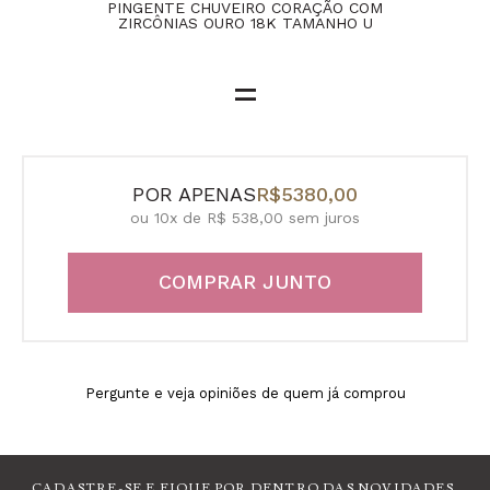
PINGENTE CHUVEIRO CORAÇÃO COM
ANEL CHU
ZIRCÔNIAS OURO 18K TAMANHO U
COM Z
=
POR APENAS
R$5380,00
ou 10x de R$ 538,00 sem juros
COMPRAR JUNTO
Pergunte e veja opiniões de quem já comprou
CADASTRE-SE E FIQUE POR DENTRO DAS NOVIDADES.