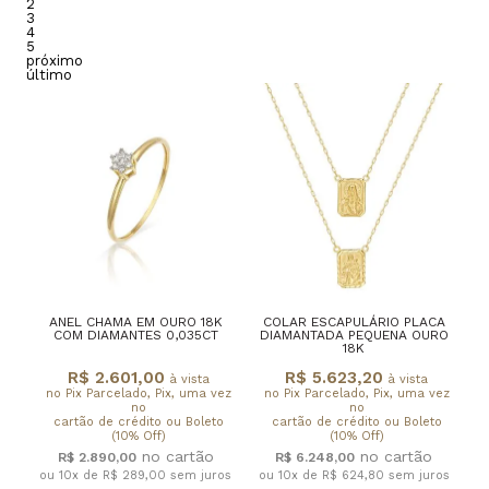
2
3
4
5
próximo
último
ANEL CHAMA EM OURO 18K
COLAR ESCAPULÁRIO PLACA
COM DIAMANTES 0,035CT
DIAMANTADA PEQUENA OURO
18K
R$ 2.601,00
R$ 5.623,20
à vista
à vista
no Pix Parcelado, Pix, uma vez
no Pix Parcelado, Pix, uma vez
no
no
cartão de crédito ou Boleto
cartão de crédito ou Boleto
(10% Off)
(10% Off)
R$ 2.890,00
R$ 6.248,00
ou 10x de R$ 289,00
sem juros
ou 10x de R$ 624,80
sem juros