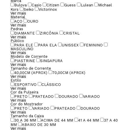
Marca
Bulova
Casio
Citizen
Guess
Lulean
Michael
Kors
Seiko
Victorinox
Ver mais
Material
AÇO
OURO
Ver mais
Pedras
DIAMANTE
ZIRCÔNIA
CRISTAL
Ver mais
Público
PARA ELE
PARA ELA
UNISSEX
FEMININO
MASCULINO
Ver mais
Modelo de Corrente
PIASTRINE
SINGAPURA
Ver mais
Tamanho de Corrente
40,00CM (APROX)
70,00CM (APROX)
Ver mais
Estilo
ESPORTIVO
CLÁSSICO
Ver mais
Cor da Pulseira
PRETO
PRATEADO
DOURADO
VARIADO
Ver mais
Cor do Mostrador
PRETO
VARIADO
PRATEADO
DOURADO
Ver mais
Tamanho da Caixa
30 A 36 MM
ACIMA DE 44 MM
41 A 44 MM
37 A 40
MM
ABAIXO DE 30 MM
Ver mais