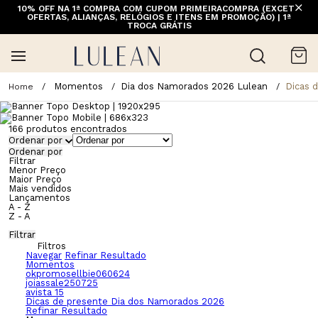
10% OFF NA 1ª COMPRA COM CUPOM PRIMEIRACOMPRA (EXCETO
OFERTAS, ALIANÇAS, RELÓGIOS E ITENS EM PROMOÇÃO) | 1ª
TROCA GRÁTIS
Momentos
Dia dos Namorados 2026 Lulean
Dicas 
166
produtos encontrados
Ordenar por
Ordenar por
Filtrar
Menor Preço
Maior Preço
Mais vendidos
Lançamentos
A - Z
Z - A
Filtrar
Filtros
Navegar
Refinar Resultado
Momentos
okpromosellbie060624
joiassale250725
avista 15
Dicas de presente Dia dos Namorados 2026
Refinar Resultado