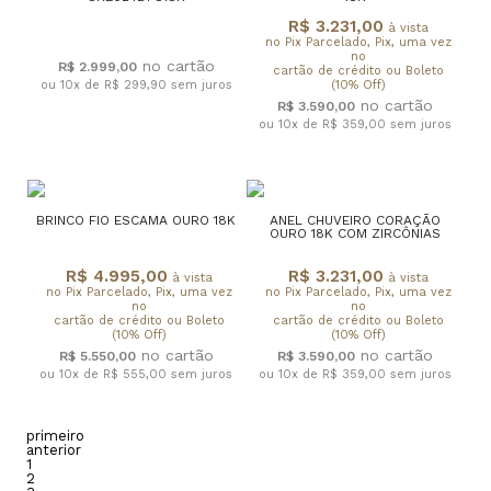
R$ 3.231,00
à vista
no Pix Parcelado, Pix, uma vez
no
R$ 2.999,00
cartão de crédito ou Boleto
ou 10x de R$ 299,90
sem juros
(10% Off)
R$ 3.590,00
ou 10x de R$ 359,00
sem juros
BRINCO FIO ESCAMA OURO 18K
ANEL CHUVEIRO CORAÇÃO
OURO 18K COM ZIRCÔNIAS
R$ 4.995,00
R$ 3.231,00
à vista
à vista
no Pix Parcelado, Pix, uma vez
no Pix Parcelado, Pix, uma vez
no
no
cartão de crédito ou Boleto
cartão de crédito ou Boleto
(10% Off)
(10% Off)
R$ 5.550,00
R$ 3.590,00
ou 10x de R$ 555,00
sem juros
ou 10x de R$ 359,00
sem juros
primeiro
anterior
1
2