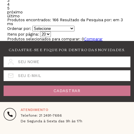
3
4
5
próximo
último
Produtos encontrados:
166
Resultado da Pesquisa por:
em
3
ms
Ordenar por:
Itens por página:
Produtos selecionados para comparar:
0
Comparar
CADASTRE-SE E FIQUE POR DENTRO DAS NOVIDADES.
SEU NOME
SEU E-MAIL
CADASTRAR
ATENDIMENTO
Telefone: 21 2491-7686
De Segunda à Sexta das 9h às 17h