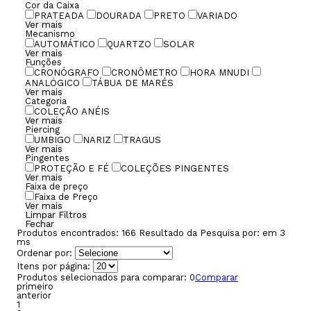
Cor da Caixa
PRATEADA
DOURADA
PRETO
VARIADO
Ver mais
Mecanismo
AUTOMÁTICO
QUARTZO
SOLAR
Ver mais
Funções
CRONÓGRAFO
CRONÔMETRO
HORA MNUDI
ANALÓGICO
TÁBUA DE MARÉS
Ver mais
Categoria
COLEÇÃO ANÉIS
Ver mais
Piercing
UMBIGO
NARIZ
TRAGUS
Ver mais
Pingentes
PROTEÇÃO E FÉ
COLEÇÕES PINGENTES
Ver mais
Faixa de preço
Faixa de Preço
Ver mais
Limpar Filtros
Fechar
Produtos encontrados:
166
Resultado da Pesquisa por:
em
3
ms
Ordenar por:
Itens por página:
Produtos selecionados para comparar:
0
Comparar
primeiro
anterior
1