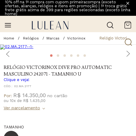
10% off na 1ª compra com cupom primeiracompra (exceto
ofertas, alianças, relógios e itens em promoção) | 1ª troca grátis
frete grátis acima de 399 para regiões selecionadas (exceto linha
home)
Relógio Victorinox Dive Pro Automatic Masculino 242071 - Tamanho U
Relógios
Marcas
Victorinox
RELÓGIO VICTORINOX DIVE PRO AUTOMATIC
MASCULINO 242071 - TAMANHO U
Clique e veja!
CÓD.:
02.MA.2177
R$ 14.350,00
Por:
ou
10
x
de
R$ 1.435,00
TAMANHO