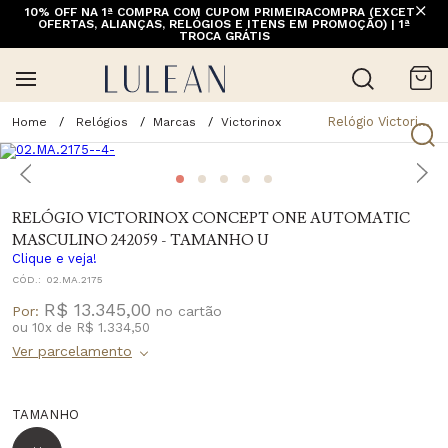
10% OFF NA 1ª COMPRA COM CUPOM PRIMEIRACOMPRA (EXCETO
OFERTAS, ALIANÇAS, RELÓGIOS E ITENS EM PROMOÇÃO) | 1ª
TROCA GRÁTIS
Relógio Victorinox Concept One Automatic Masculino 242059 - Tamanho U
Relógios
Marcas
Victorinox
RELÓGIO VICTORINOX CONCEPT ONE AUTOMATIC
MASCULINO 242059 - TAMANHO U
Clique e veja!
CÓD.:
02.MA.2175
R$ 13.345,00
Por:
ou
10
x
de
R$ 1.334,50
TAMANHO