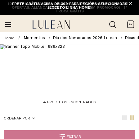
10% OFF NA 1ª COMPRA COM CUPOM PRIMEIRACOMPRA (EXCETO
FRETE GRÁTIS ACIMA DE 399 PARA REGIÕES SELECIONADAS
OFERTAS, ALIANÇAS, RELÓGIOS E ITENS EM PROMOÇÃO) | 1ª
(EXCETO LINHA HOME)
TROCA GRÁTIS
Momentos
Dia dos Namorados 2026 Lulean
Dicas 
4
PRODUTOS ENCONTRADOS
ORDENAR POR
FILTRAR