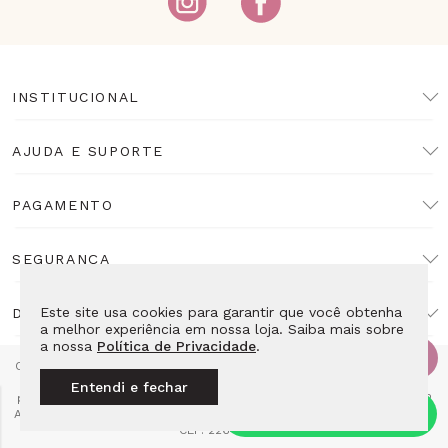
INSTITUCIONAL
AJUDA E SUPORTE
PAGAMENTO
SEGURANÇA
Este site usa cookies para garantir que você obtenha
DESENVOLVIMENTO
a melhor experiência em nossa loja. Saiba mais sobre
a nossa
Política de Privacidade
.
Copyright Lulean. Todos os direitos reservados. Proibida reprodução
total ou parcial. Preços e estoque sujeitos a alteração sem aviso
Entendi e fechar
prévio. Razão Social: LL10 Relojoaria Ltda - CNPJ: 14.495.839/0001-52
Av das Americas 4666 Loja 115E2 - Barra da Tijuca Rio de Janeiro - RJ
CEP: 22640-102