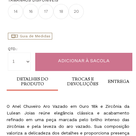
TAMANHOS DISPONÍVEIS
14
16
17
18
20
Guia de Medidas
QTD.:
DETALHES DO
TROCAS E
ENTREGA
PRODUTO
DEVOLUÇÕES
O Anel Chuveiro Aro Vazado em Ouro 18k e Zircônia da
Lulean Joias reúne elegância clássica e acabamento
refinado em uma peça marcada pelo brilho intenso das
zircônias e pela leveza do aro vazado. Sua composição
valoriza a delicadeza dos detalhes e proporciona presença