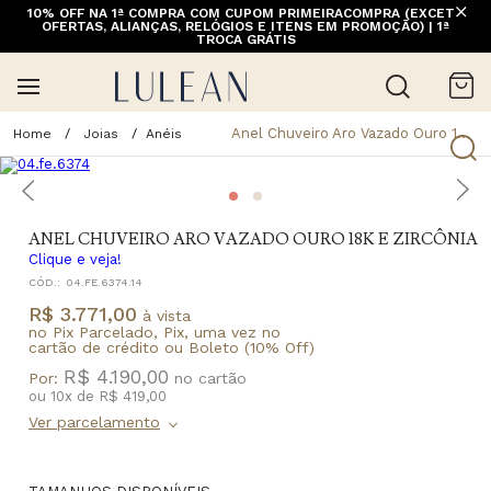
10% OFF NA 1ª COMPRA COM CUPOM PRIMEIRACOMPRA (EXCETO
FRETE GRÁTIS ACIMA DE 399 PARA REGIÕES SELECIONADAS
OFERTAS, ALIANÇAS, RELÓGIOS E ITENS EM PROMOÇÃO) | 1ª
(EXCETO LINHA HOME)
TROCA GRÁTIS
Anel Chuveiro Aro Vazado Ouro 18k E Zircônia
Joias
Anéis
ANEL CHUVEIRO ARO VAZADO OURO 18K E ZIRCÔNIA
Clique e veja!
CÓD.:
04.FE.6374.14
R$ 3.771,00
à vista
no Pix Parcelado, Pix, uma vez no
cartão de crédito ou Boleto (10% Off)
R$ 4.190,00
Por:
ou
10
x
de
R$ 419,00