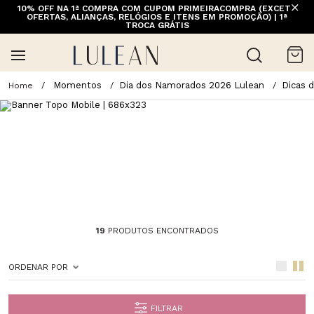
10% OFF NA 1ª COMPRA COM CUPOM PRIMEIRACOMPRA (EXCETO
FRETE GRÁTIS ACIMA DE 399 PARA REGIÕES SELECIONADAS
OFERTAS, ALIANÇAS, RELÓGIOS E ITENS EM PROMOÇÃO) | 1ª
(EXCETO LINHA HOME)
TROCA GRÁTIS
Momentos
Dia dos Namorados 2026 Lulean
Dicas 
19
PRODUTOS ENCONTRADOS
ORDENAR POR
FILTRAR