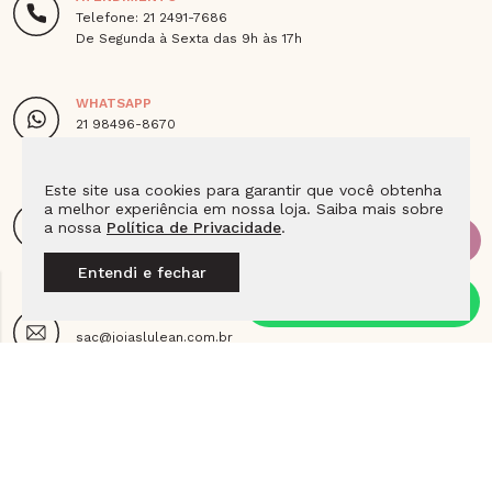
Telefone: 21 2491-7686
De Segunda à Sexta das 9h às 17h
WHATSAPP
21 98496-8670
De Segunda à Sexta das 9h às 18h
Este site usa cookies para garantir que você obtenha
a melhor experiência em nossa loja. Saiba mais sobre
ENDEREÇO
a nossa
Política de Privacidade
.
Av. Das Americas 4666 Loja 115E2 Barra da Tijuca,
Cep - 22640-102 - Rio de Janeiro - RJ
Entendi e fechar
E-MAIL
sac@joiaslulean.com.br
SIGA A LULEAN NAS REDES