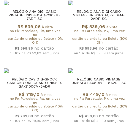
RELÓGIO ANA DIGI CASIO
RELÓGIO ANA DIGI CASIO
VINTAGE UNISSEX AQ-230EM-
VINTAGE UNISSEX AQ-230EM-
7ADF-SC
2ADF-SC
R$ 539,06
R$ 539,06
à vista
à vista
no Pix Parcelado, Pix, uma vez
no Pix Parcelado, Pix, uma vez
no
no
cartão de crédito ou Boleto (10%
cartão de crédito ou Boleto (10%
Off)
Off)
R$ 598,96
R$ 598,96
ou 10x de R$ 59,89
sem juros
ou 10x de R$ 59,89
sem juros
RELÓGIO CASIO G-SHOCK
RELÓGIO CASIO VINTAGE
CARBON CORE GUARD UNISSEX
UNISSEX LA680WEL-8A2DF-SC
GA-2100CM-8ADR
R$ 719,10
R$ 449,10
à vista
à vista
no Pix Parcelado, Pix, uma vez
no Pix Parcelado, Pix, uma vez
no
no
cartão de crédito ou Boleto (10%
cartão de crédito ou Boleto (10%
Off)
Off)
R$ 799,00
R$ 499,00
ou 10x de R$ 79,90
sem juros
ou 10x de R$ 49,90
sem juros