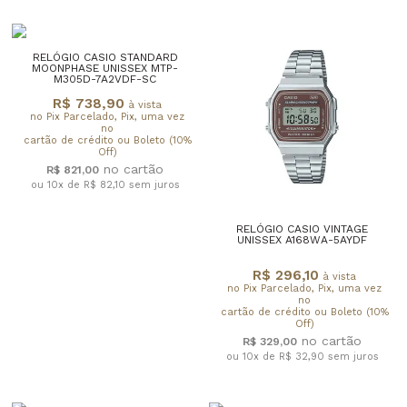
RELÓGIO CASIO STANDARD
MOONPHASE UNISSEX MTP-
M305D-7A2VDF-SC
R$ 738,90
à vista
no Pix Parcelado, Pix, uma vez
no
cartão de crédito ou Boleto (10%
Off)
R$ 821,00
ou 10x de R$ 82,10
sem juros
RELÓGIO CASIO VINTAGE
UNISSEX A168WA-5AYDF
R$ 296,10
à vista
no Pix Parcelado, Pix, uma vez
no
cartão de crédito ou Boleto (10%
Off)
R$ 329,00
ou 10x de R$ 32,90
sem juros