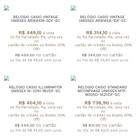
RELÓGIO CASIO VINTAGE
RELÓGIO CASIO VINTAGE
UNISSEX A158WEM-3DF-SC
UNISSEX A158WEA-1DF-SC
R$ 449,10
R$ 314,10
à vista
à vista
no Pix Parcelado, Pix, uma vez
no Pix Parcelado, Pix, uma vez
no
no
cartão de crédito ou Boleto (10%
cartão de crédito ou Boleto (10%
Off)
Off)
R$ 499,00
R$ 349,00
ou 10x de R$ 49,90
sem juros
ou 10x de R$ 34,90
sem juros
RELÓGIO CASIO ILLUMINATOR
RELÓGIO CASIO STANDARD
UNISSEX W-221H-1BVDF-SC
MOONPHASE UNISSEX MTP-
M305D-1A2VDF-SC
R$ 404,10
R$ 738,90
à vista
à vista
no Pix Parcelado, Pix, uma vez
no Pix Parcelado, Pix, uma vez
no
no
cartão de crédito ou Boleto (10%
cartão de crédito ou Boleto (10%
Off)
Off)
R$ 449,00
R$ 821,00
ou 10x de R$ 44,90
sem juros
ou 10x de R$ 82,10
sem juros