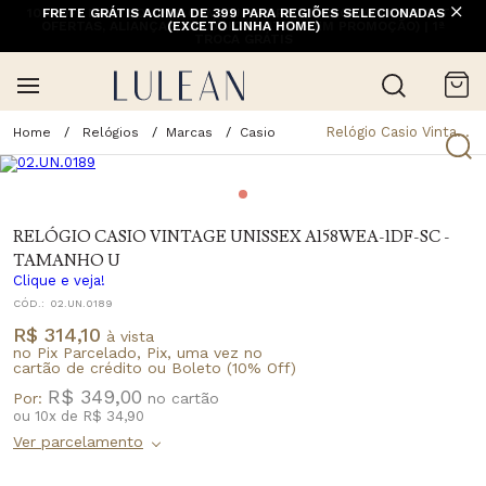
10% OFF NA 1ª COMPRA COM CUPOM PRIMEIRACOMPRA (EXCETO
FRETE GRÁTIS ACIMA DE 399 PARA REGIÕES SELECIONADAS
OFERTAS, ALIANÇAS, RELÓGIOS E ITENS EM PROMOÇÃO) | 1ª
(EXCETO LINHA HOME)
TROCA GRÁTIS
Relógio Casio Vintage Unissex A158wea-1df-sc - Tamanho U
Relógios
Marcas
Casio
RELÓGIO CASIO VINTAGE UNISSEX A158WEA-1DF-SC -
TAMANHO U
Clique e veja!
CÓD.:
02.UN.0189
R$ 314,10
à vista
no Pix Parcelado, Pix, uma vez no
cartão de crédito ou Boleto (10% Off)
R$ 349,00
Por:
ou
10
x
de
R$ 34,90