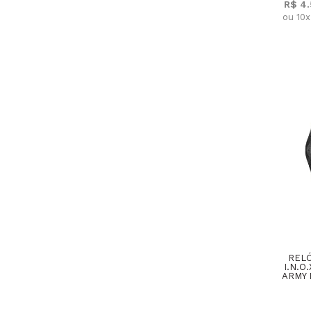
R$ 4
ou 10
RELÓ
I.N.O
ARMY 