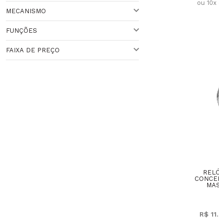
ou 10x
MECANISMO
DOURADO
ABAIXO DE 30 MM
DOURADA
FUNÇÕES
PRETO
QUARTZO
FAIXA DE PREÇO
VARIADO
ANALÓGICO
Faixa de Preço
RELÓ
CONCE
MAS
R$ 11