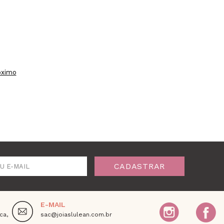
óximo
CADASTRAR
U E-MAIL
E-MAIL
ca,
sac@joiaslulean.com.br