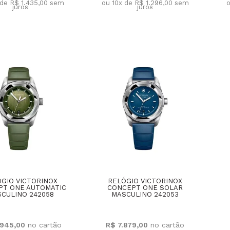
 de R$ 1.435,00
sem
ou 10x de R$ 1.296,00
sem
o
juros
juros
GIO VICTORINOX
RELÓGIO VICTORINOX
PT ONE AUTOMATIC
CONCEPT ONE SOLAR
CULINO 242058
MASCULINO 242053
.945,00
R$ 7.879,00