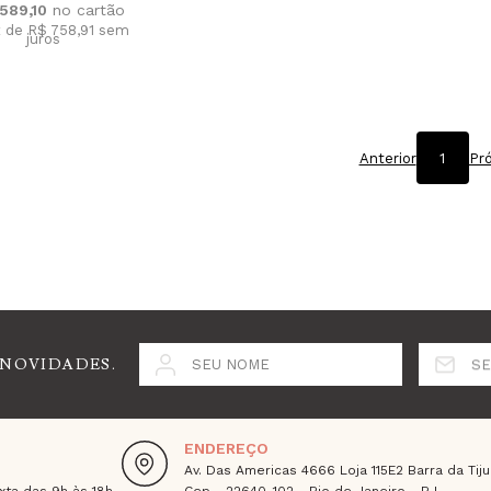
.589,10
x de R$ 758,91
sem
juros
Anterior
1
Pr
 NOVIDADES.
SEU NOME
SE
ENDEREÇO
Av. Das Americas 4666 Loja 115E2 Barra da Tiju