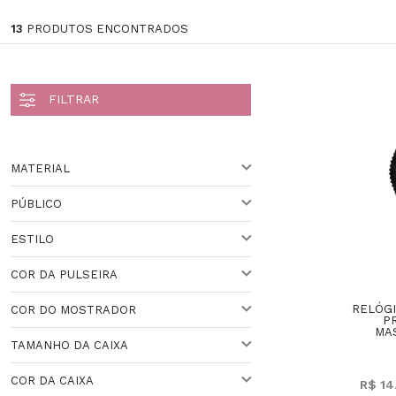
13
PRODUTOS ENCONTRADOS
MATERIAL
PÚBLICO
AÇO
ESTILO
PARA ELE
COR DA PULSEIRA
PARA ELA
CLÁSSICO
RELÓGI
COR DO MOSTRADOR
PRETO
P
MAS
TAMANHO DA CAIXA
DOURADO
PRETO
COR DA CAIXA
R$ 14
VARIADO
VARIADO
41 A 44 MM