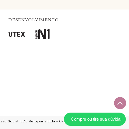
DESENVOLVIMENTO
zão Social: LL10 Relojoaria Ltda - CNPJ: 14.495.839/0001-52 Av das