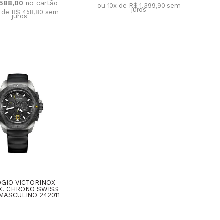
.588,00
ou 10x de R$ 1.399,90
sem
juros
x de R$ 458,80
sem
juros
GIO VICTORINOX
.X. CHRONO SWISS
MASCULINO 242011