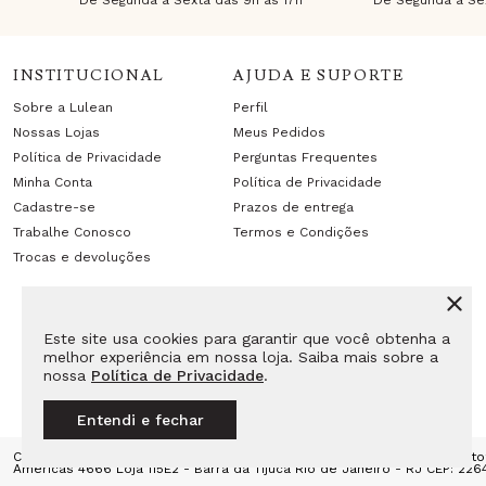
De Segunda à Sexta das 9h às 17h
De Segunda à Sex
INSTITUCIONAL
AJUDA E SUPORTE
Sobre a Lulean
Perfil
Nossas Lojas
Meus Pedidos
Política de Privacidade
Perguntas Frequentes
Minha Conta
Política de Privacidade
Cadastre-se
Prazos de entrega
Trabalhe Conosco
Termos e Condições
Trocas e devoluções
Este site usa cookies para garantir que você obtenha a
melhor experiência em nossa loja. Saiba mais sobre a
nossa
Política de Privacidade
.
Entendi e fechar
Copyright Lulean. Todos os direitos reservados. Proibida reprodução tot
Americas 4666 Loja 115E2 - Barra da Tijuca Rio de Janeiro - RJ CEP: 226