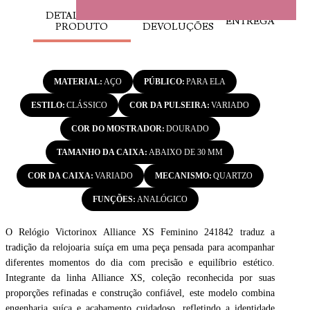
DETALHES DO
TROCAS E
ENTREGA
PRODUTO
DEVOLUÇÕES
MATERIAL
AÇO
PÚBLICO
PARA ELA
ESTILO
CLÁSSICO
COR DA PULSEIRA
VARIADO
COR DO MOSTRADOR
DOURADO
TAMANHO DA CAIXA
ABAIXO DE 30 MM
COR DA CAIXA
VARIADO
MECANISMO
QUARTZO
FUNÇÕES
ANALÓGICO
O Relógio Victorinox Alliance XS Feminino 241842 traduz a
tradição da relojoaria suíça em uma peça pensada para acompanhar
diferentes momentos do dia com precisão e equilíbrio estético.
Integrante da linha Alliance XS, coleção reconhecida por suas
proporções refinadas e construção confiável, este modelo combina
engenharia suíça e acabamento cuidadoso, refletindo a identidade