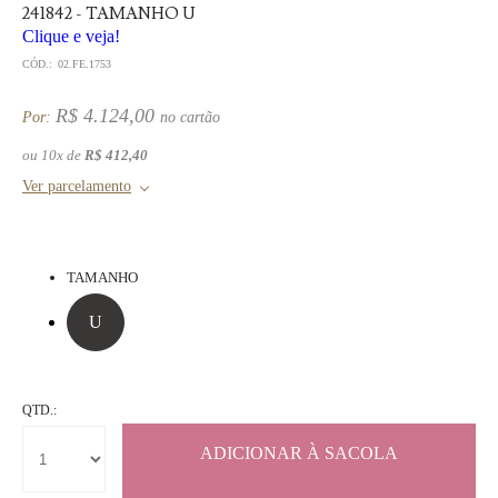
241842 - TAMANHO U
Clique e veja!
CÓD.:
02.FE.1753
R$ 4.124,00
Por:
ou
10
x
de
R$ 412,40
TAMANHO
U
QTD.: