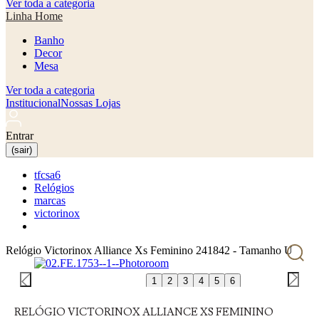
Ver toda a categoria
Linha Home
Banho
Decor
Mesa
Ver toda a categoria
Institucional
Nossas Lojas
Entrar
(sair)
tfcsa6
Relógios
marcas
victorinox
Relógio Victorinox Alliance Xs Feminino 241842 - Tamanho U
1
2
3
4
5
6
RELÓGIO VICTORINOX ALLIANCE XS FEMININO