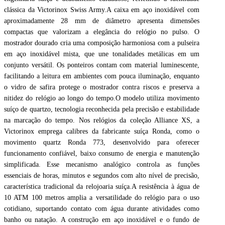
clássica da Victorinox Swiss Army.A caixa em aço inoxidável com
aproximadamente 28 mm de diâmetro apresenta dimensões
compactas que valorizam a elegância do relógio no pulso. O
mostrador dourado cria uma composição harmoniosa com a pulseira
em aço inoxidável mista, que une tonalidades metálicas em um
conjunto versátil. Os ponteiros contam com material luminescente,
facilitando a leitura em ambientes com pouca iluminação, enquanto
o vidro de safira protege o mostrador contra riscos e preserva a
nitidez do relógio ao longo do tempo.O modelo utiliza movimento
suíço de quartzo, tecnologia reconhecida pela precisão e estabilidade
na marcação do tempo. Nos relógios da coleção Alliance XS, a
Victorinox emprega calibres da fabricante suíça Ronda, como o
movimento quartz Ronda 773, desenvolvido para oferecer
funcionamento confiável, baixo consumo de energia e manutenção
simplificada. Esse mecanismo analógico controla as funções
essenciais de horas, minutos e segundos com alto nível de precisão,
característica tradicional da relojoaria suíça.A resistência à água de
10 ATM 100 metros amplia a versatilidade do relógio para o uso
cotidiano, suportando contato com água durante atividades como
banho ou natação. A construção em aço inoxidável e o fundo de