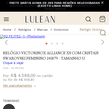
10% OFF NA 1ª COMPRA COM CUPOM PRIMEIRACOMPRA (EXCETO
FRETE GRÁTIS ACIMA DE 399 PARA REGIÕES SELECIONADAS
OFERTAS, ALIANÇAS, RELÓGIOS E ITENS EM PROMOÇÃO) | 1ª
(EXCETO LINHA HOME)
TROCA GRÁTIS
Relógio Victorinox Alliance Xs Com Cristais Swarovski Feminino 241879 - Tamanho U
Relógios
Marcas
Victorinox
RELÓGIO VICTORINOX ALLIANCE XS COM CRISTAIS
SWAROVSKI FEMININO 241879 - TAMANHO U
Clique e veja!
CÓD.:
02.FE.1752
R$ 4.588,00
Por:
ou
10
x
de
R$ 458,80
TAMANHO