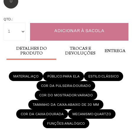
U
QTD.:
DETALHES DO
TROCAS E
ENTREGA
PRODUTO
DEVOLUÇÕES
MATERIAL
AÇO
PÚBLICO
PARA ELA
ESTILO
CLÁSSICO
COR DA PULSEIRA
DOURADO
COR DO MOSTRADOR
VARIADO
TAMANHO DA CAIXA
ABAIXO DE 30 MM
COR DA CAIXA
DOURADA
MECANISMO
QUARTZO
FUNÇÕES
ANALÓGICO