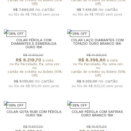
cartão de crédito ou Boleto (10%
cartão de crédito ou Boleto (10%
Off)
Off)
R$ 7.665,00
R$ 7.416,00
ou 10x de R$ 766,50
sem juros
ou 10x de R$ 741,60
sem juros
38% OFF
38% OFF
COLAR PÉROLA COM
COLAR LAÇO DIAMANTES COM
DIAMANTES E ESMERALDA
TOPÁZIO OURO BRANCO 18K
OURO 18K
R$ 14.613,00
R$ 14.931,00
R$ 8.219,70
R$ 8.398,80
à vista
à vista
no Pix Parcelado, Pix, uma vez
no Pix Parcelado, Pix, uma vez
no
no
cartão de crédito ou Boleto (10%
cartão de crédito ou Boleto (10%
Off)
Off)
R$ 9.133,00
R$ 9.332,00
ou 10x de R$ 913,30
sem juros
ou 10x de R$ 933,20
sem juros
38% OFF
38% OFF
COLAR GOTA RUBI COM PÉROLA
COLAR PÉROLA COM SAFIRAS
OURO 18K
OURO BRANCO 18K
R$ 11.507,00
R$ 10.671,00