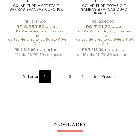
COLAR FLOR AMETISTA E
COLAR FLOR TOPÁZIO E
SAFIRAS BRANCAS OURO 18K
SAFIRAS BRANCAS OURO
BRANCO 18K
R$ 12.184,00
R$ 12.662,00
R$ 6.853,50
R$ 7.121,70
à vista
à vista
no Pix Parcelado, Pix, uma vez
no Pix Parcelado, Pix, uma vez
no
no
cartão de crédito ou Boleto (10%
cartão de crédito ou Boleto (10%
Off)
Off)
R$ 7.615,00
R$ 7.913,00
ou 10x de R$ 761,50
sem juros
ou 10x de R$ 791,30
sem juros
Anterior
1
2
3
4
5
Próximo
NOVIDADES