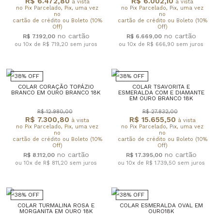
R$ 6.472,80
R$ 6.002,10
à vista
à vista
no Pix Parcelado, Pix, uma vez
no Pix Parcelado, Pix, uma vez
no
no
cartão de crédito ou Boleto (10%
cartão de crédito ou Boleto (10%
Off)
Off)
R$ 7.192,00
R$ 6.669,00
ou 10x de R$ 719,20
sem juros
ou 10x de R$ 666,90
sem juros
38% OFF
38% OFF
COLAR CORAÇÃO TOPÁZIO
COLAR TSAVORITA E
BRANCO EM OURO BRANCO 18K
ESMERALDA COM E DIAMANTE
EM OURO BRANCO 18K
R$ 12.980,00
R$ 27.832,00
R$ 7.300,80
R$ 15.655,50
à vista
à vista
no Pix Parcelado, Pix, uma vez
no Pix Parcelado, Pix, uma vez
no
no
cartão de crédito ou Boleto (10%
cartão de crédito ou Boleto (10%
Off)
Off)
R$ 8.112,00
R$ 17.395,00
ou 10x de R$ 811,20
sem juros
ou 10x de R$ 1.739,50
sem juros
38% OFF
38% OFF
COLAR TURMALINA ROSA E
COLAR ESMERALDA OVAL EM
MORGANITA EM OURO 18K
OURO18K