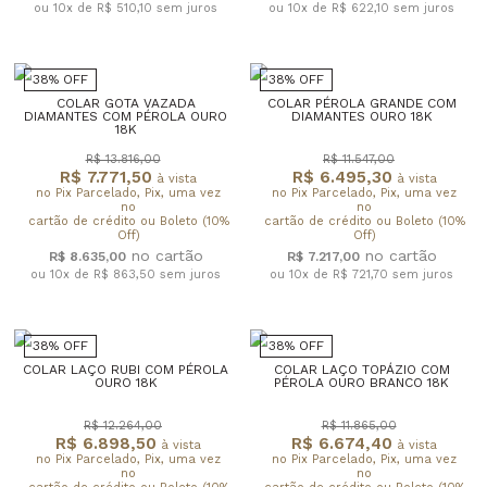
ou 10x de R$ 510,10
sem juros
ou 10x de R$ 622,10
sem juros
38% OFF
38% OFF
COLAR GOTA VAZADA
COLAR PÉROLA GRANDE COM
DIAMANTES COM PÉROLA OURO
DIAMANTES OURO 18K
18K
R$ 13.816,00
R$ 11.547,00
R$ 7.771,50
R$ 6.495,30
à vista
à vista
no Pix Parcelado, Pix, uma vez
no Pix Parcelado, Pix, uma vez
no
no
cartão de crédito ou Boleto (10%
cartão de crédito ou Boleto (10%
Off)
Off)
R$ 8.635,00
R$ 7.217,00
ou 10x de R$ 863,50
sem juros
ou 10x de R$ 721,70
sem juros
38% OFF
38% OFF
COLAR LAÇO RUBI COM PÉROLA
COLAR LAÇO TOPÁZIO COM
OURO 18K
PÉROLA OURO BRANCO 18K
R$ 12.264,00
R$ 11.865,00
R$ 6.898,50
R$ 6.674,40
à vista
à vista
no Pix Parcelado, Pix, uma vez
no Pix Parcelado, Pix, uma vez
no
no