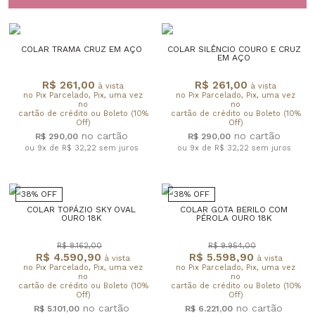
COLAR TRAMA CRUZ EM AÇO
COLAR SILÊNCIO COURO E CRUZ
EM AÇO
R$ 261,00
R$ 261,00
à vista
à vista
no Pix Parcelado, Pix, uma vez
no Pix Parcelado, Pix, uma vez
no
no
cartão de crédito ou Boleto (10%
cartão de crédito ou Boleto (10%
Off)
Off)
R$ 290,00
R$ 290,00
ou 9x de R$ 32,22
sem juros
ou 9x de R$ 32,22
sem juros
38% OFF
38% OFF
COLAR TOPÁZIO SKY OVAL
COLAR GOTA BERILO COM
OURO 18K
PÉROLA OURO 18K
R$ 8.162,00
R$ 9.954,00
R$ 4.590,90
R$ 5.598,90
à vista
à vista
no Pix Parcelado, Pix, uma vez
no Pix Parcelado, Pix, uma vez
no
no
cartão de crédito ou Boleto (10%
cartão de crédito ou Boleto (10%
Off)
Off)
R$ 5.101,00
R$ 6.221,00