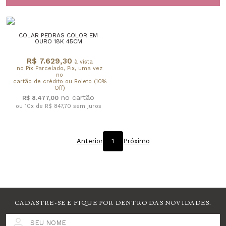
COLAR PEDRAS COLOR EM
OURO 18K 45CM
R$ 7.629,30
à vista
no Pix Parcelado, Pix, uma vez
no
cartão de crédito ou Boleto (10%
Off)
R$ 8.477,00
ou 10x de R$ 847,70
sem juros
Anterior
1
Próximo
CADASTRE-SE E FIQUE POR DENTRO DAS NOVIDADES.
SEU NOME