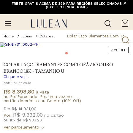
FRETE GRÁTIS ACIMA DE 399 PARA REGIÕES SELECIONADAS
(EXCETO LINHA HOME)
Colar Laço Diamantes Com Topázio Ouro Branco 18k - Tamanho U
Joias
Colares
37% OFF
COLAR LAÇO DIAMANTES COM TOPÁZIO OURO
BRANCO 18K - TAMANHO U
Clique e veja!
CÓD.:
04.FE.6540
R$ 8.398,80
à vista
no Pix Parcelado, Pix, uma vez no
cartão de crédito ou Boleto (10% Off)
De:
R$ 14.931,00
R$ 9.332,00
Por:
ou
10
x
de
R$ 933,20