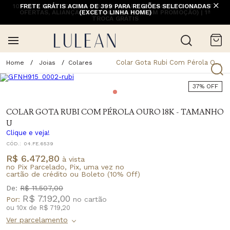
10% OFF NA 1ª COMPRA COM CUPOM PRIMEIRACOMPRA (EXCETO
FRETE GRÁTIS ACIMA DE 399 PARA REGIÕES SELECIONADAS
OFERTAS, ALIANÇAS, RELÓGIOS E ITENS EM PROMOÇÃO) | 1ª
(EXCETO LINHA HOME)
TROCA GRÁTIS
Colar Gota Rubi Com Pérola Ouro 18k - Tamanho U
Joias
Colares
37% OFF
COLAR GOTA RUBI COM PÉROLA OURO 18K - TAMANHO
U
Clique e veja!
CÓD.:
04.FE.6539
R$ 6.472,80
à vista
no Pix Parcelado, Pix, uma vez no
cartão de crédito ou Boleto (10% Off)
De:
R$ 11.507,00
R$ 7.192,00
Por:
ou
10
x
de
R$ 719,20