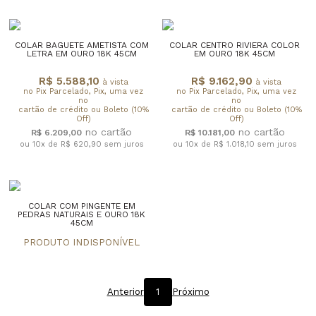
COLAR BAGUETE AMETISTA COM
COLAR CENTRO RIVIERA COLOR
LETRA EM OURO 18K 45CM
EM OURO 18K 45CM
R$ 5.588,10
R$ 9.162,90
à vista
à vista
no Pix Parcelado, Pix, uma vez
no Pix Parcelado, Pix, uma vez
no
no
cartão de crédito ou Boleto (10%
cartão de crédito ou Boleto (10%
Off)
Off)
R$ 6.209,00
R$ 10.181,00
ou 10x de R$ 620,90
sem juros
ou 10x de R$ 1.018,10
sem juros
COLAR COM PINGENTE EM
PEDRAS NATURAIS E OURO 18K
45CM
Anterior
1
Próximo