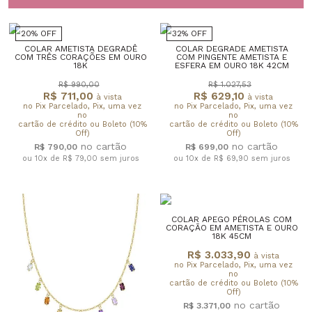
20% OFF
32% OFF
COLAR AMETISTA DEGRADÊ
COLAR DEGRADE AMETISTA
COM TRÊS CORAÇÕES EM OURO
COM PINGENTE AMETISTA E
18K
ESFERA EM OURO 18K 42CM
R$ 990,00
R$ 1.027,53
R$ 711,00
R$ 629,10
à vista
à vista
no Pix Parcelado, Pix, uma vez
no Pix Parcelado, Pix, uma vez
no
no
cartão de crédito ou Boleto (10%
cartão de crédito ou Boleto (10%
Off)
Off)
R$ 790,00
R$ 699,00
ou 10x de R$ 79,00
sem juros
ou 10x de R$ 69,90
sem juros
COLAR APEGO PÉROLAS COM
CORAÇÃO EM AMETISTA E OURO
18K 45CM
R$ 3.033,90
à vista
no Pix Parcelado, Pix, uma vez
no
cartão de crédito ou Boleto (10%
Off)
R$ 3.371,00