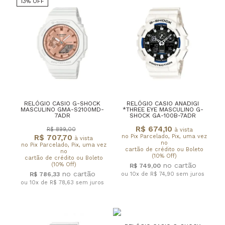
13% OFF
RELÓGIO CASIO G-SHOCK
RELÓGIO CASIO ANADIGI
MASCULINO GMA-S2100MD-
*THREE EYE MASCULINO G-
7ADR
SHOCK GA-100B-7ADR
R$ 674,10
R$ 899,00
à vista
R$ 707,70
no Pix Parcelado, Pix, uma vez
à vista
no
no Pix Parcelado, Pix, uma vez
cartão de crédito ou Boleto
no
(10% Off)
cartão de crédito ou Boleto
(10% Off)
R$ 749,00
R$ 786,33
ou 10x de R$ 74,90
sem juros
ou 10x de R$ 78,63
sem juros