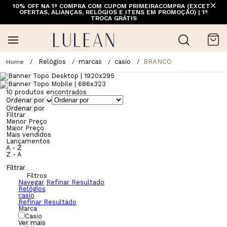
10% OFF NA 1ª COMPRA COM CUPOM PRIMEIRACOMPRA (EXCETO
OFERTAS, ALIANÇAS, RELÓGIOS E ITENS EM PROMOÇÃO) | 1ª
TROCA GRÁTIS
Relógios
marcas
casio
BRANCO
10
produtos encontrados
Ordenar por
Ordenar por
Filtrar
Menor Preço
Maior Preço
Mais vendidos
Lançamentos
A - Z
Z - A
Filtrar
Filtros
Navegar
Refinar Resultado
Relógios
casio
Refinar Resultado
Marca
Casio
Ver mais