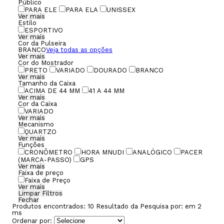
Público
PARA ELE
PARA ELA
UNISSEX
Ver mais
Estilo
ESPORTIVO
Ver mais
Cor da Pulseira
BRANCO
Veja todas as opções
Ver mais
Cor do Mostrador
PRETO
VARIADO
DOURADO
BRANCO
Ver mais
Tamanho da Caixa
ACIMA DE 44 MM
41 A 44 MM
Ver mais
Cor da Caixa
VARIADO
Ver mais
Mecanismo
QUARTZO
Ver mais
Funções
CRONÔMETRO
HORA MNUDI
ANALÓGICO
PACER
(MARCA-PASSO)
GPS
Ver mais
Faixa de preço
Faixa de Preço
Ver mais
Limpar Filtros
Fechar
Produtos encontrados:
10
Resultado da Pesquisa por:
em
2
ms
Ordenar por: