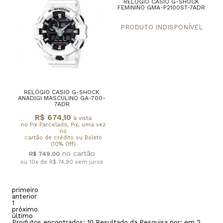
RELÓGIO CASIO G-SHOCK
FEMININO GMA-P2100ST-7ADR
RELÓGIO CASIO G-SHOCK
ANADIGI MASCULINO GA-700-
7ADR
R$ 674,10
à vista
no Pix Parcelado, Pix, uma vez
no
cartão de crédito ou Boleto
(10% Off)
R$ 749,00
ou 10x de R$ 74,90
sem juros
primeiro
anterior
1
próximo
último
Produtos encontrados:
10
Resultado da Pesquisa por:
em
2