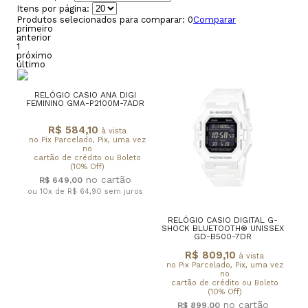
Itens por página:
Produtos selecionados para comparar:
0
Comparar
primeiro
anterior
1
próximo
último
RELÓGIO CASIO ANA DIGI
FEMININO GMA-P2100M-7ADR
R$ 584,10
à vista
no Pix Parcelado, Pix, uma vez
no
cartão de crédito ou Boleto
(10% Off)
R$ 649,00
ou 10x de R$ 64,90
sem juros
RELÓGIO CASIO DIGITAL G-
SHOCK BLUETOOTH® UNISSEX
GD-B500-7DR
R$ 809,10
à vista
no Pix Parcelado, Pix, uma vez
no
cartão de crédito ou Boleto
(10% Off)
R$ 899,00