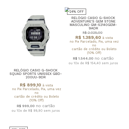
24% OFF
RELÓGIO CASIO G-SHOCK
ADVENTURE'S GEM STONE
MASCULINO GM-S2140GEM-
9ADR
R$ 2.025,00
R$ 1.389,60
à vista
no Pix Parcelado, Pix, uma vez
no
cartão de crédito ou Boleto
(10% Off)
R$ 1.544,00
ou 10x de R$ 154,40
sem juros
RELÓGIO CASIO G-SHOCK
SQUAD SPORTS UNISSEX GBD-
200UU-9DR
R$ 899,10
à vista
no Pix Parcelado, Pix, uma vez
no
cartão de crédito ou Boleto
(10% Off)
R$ 999,00
ou 10x de R$ 99,90
sem juros