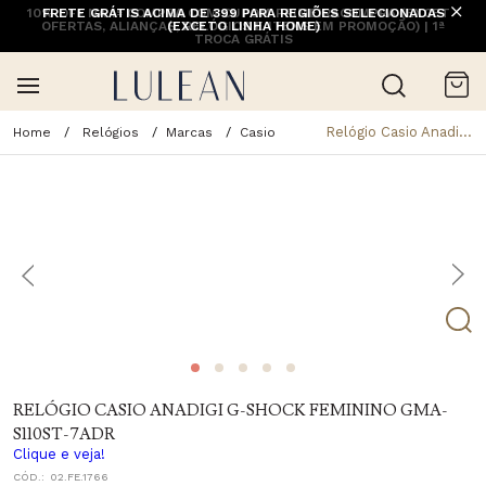
10% OFF NA 1ª COMPRA COM CUPOM PRIMEIRACOMPRA (EXCETO
FRETE GRÁTIS ACIMA DE 399 PARA REGIÕES SELECIONADAS
OFERTAS, ALIANÇAS, RELÓGIOS E ITENS EM PROMOÇÃO) | 1ª
(EXCETO LINHA HOME)
TROCA GRÁTIS
Relógio Casio Anadigi G-Shock Feminino Gma-S110st-7Adr
Relógios
Marcas
Casio
RELÓGIO CASIO ANADIGI G-SHOCK FEMININO GMA-
S110ST-7ADR
Clique e veja!
CÓD.:
02.FE.1766