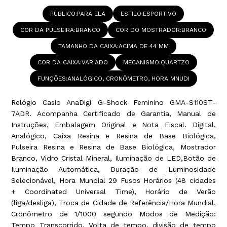
PÚBLICO
PARA ELA
ESTILO
ESPORTIVO
COR DA PULSEIRA
BRANCO
COR DO MOSTRADOR
BRANCO
TAMANHO DA CAIXA
ACIMA DE 44 MM
COR DA CAIXA
VARIADO
MECANISMO
QUARTZO
FUNÇÕES
ANALÓGICO, CRONÔMETRO, HORA MNUDI
Relógio Casio AnaDigi G-Shock Feminino GMA-S110ST-
7ADR. Acompanha Certificado de Garantia, Manual de
Instruções, Embalagem Original e Nota Fiscal. Digital,
Analógico, Caixa Resina e Resina de Base Biológica,
Pulseira Resina e Resina de Base Biológica, Mostrador
Branco, Vidro Cristal Mineral, Iluminação de LED,Botão de
Iluminação Automática, Duração de Luminosidade
Selecionável, Hora Mundial 29 Fusos Horários (48 cidades
+ Coordinated Universal Time), Horário de Verão
(liga/desliga), Troca de Cidade de Referência/Hora Mundial,
Cronômetro de 1/1000 segundo Modos de Medição:
Tempo Transcorrido, Volta de tempo, divisão de tempo