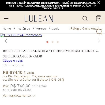
10% OFF NA 1ª COMPRA COM CUPOM PRIMEIRACOMPRA (EXCETO
FRETE GRÁTIS ACIMA DE 399 PARA REGIÕES SELECIONADAS
OFERTAS, ALIANÇAS, RELÓGIOS E ITENS EM PROMOÇÃO) | 1ª
(EXCETO LINHA HOME)
TROCA GRÁTIS
Relógio Casio Anadigi *Three Eye Masculino G-Shock Ga-100B-7Adr
Relógios
Marcas
Casio
RELÓGIO CASIO ANADIGI *THREE EYE MASCULINO G-
SHOCK GA-100B-7ADR
Clique e veja!
CÓD.:
02.G0.0124
R$ 674,10
à vista
no Pix Parcelado, Pix, uma vez no
cartão de crédito ou Boleto (10% Off)
R$ 749,00
Por:
ou
10
x
de
R$ 74,90