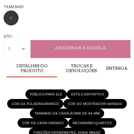
TAMANHO
U
QTD.:
DETALHES DO
TROCAS E
ENTREGA
PRODUTO
DEVOLUÇÕES
PÚBLICO
PARA ELE
ESTILO
ESPORTIVO
COR DA PULSEIRA
BRANCO
COR DO MOSTRADOR
VARIADO
TAMANHO DA CAIXA
ACIMA DE 44 MM
COR DA CAIXA
VARIADO
MECANISMO
QUARTZO
FUNÇÕES
CRONÔMETRO, HORA MNUDI