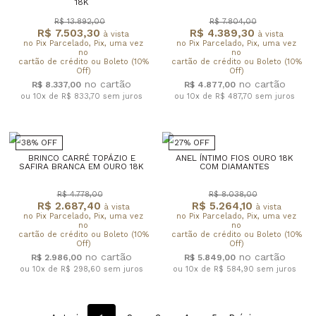
18K
R$ 13.892,00
R$ 7.804,00
R$ 7.503,30
R$ 4.389,30
à vista
à vista
no Pix Parcelado, Pix, uma vez
no Pix Parcelado, Pix, uma vez
no
no
cartão de crédito ou Boleto (10%
cartão de crédito ou Boleto (10%
Off)
Off)
R$ 8.337,00
R$ 4.877,00
ou 10x de R$ 833,70
sem juros
ou 10x de R$ 487,70
sem juros
38% OFF
27% OFF
BRINCO CARRÉ TOPÁZIO E
ANEL ÍNTIMO FIOS OURO 18K
SAFIRA BRANCA EM OURO 18K
COM DIAMANTES
R$ 4.778,00
R$ 8.038,00
R$ 2.687,40
R$ 5.264,10
à vista
à vista
no Pix Parcelado, Pix, uma vez
no Pix Parcelado, Pix, uma vez
no
no
cartão de crédito ou Boleto (10%
cartão de crédito ou Boleto (10%
Off)
Off)
R$ 2.986,00
R$ 5.849,00
ou 10x de R$ 298,60
sem juros
ou 10x de R$ 584,90
sem juros