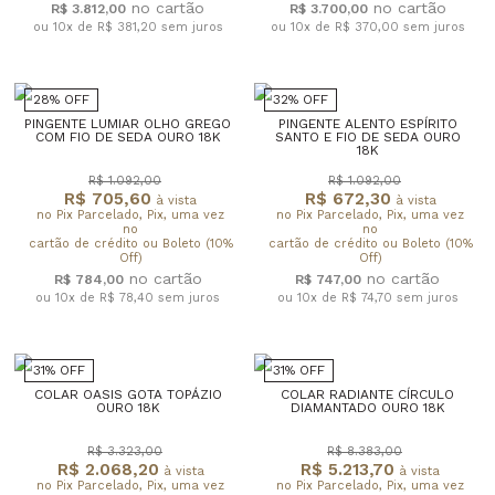
R$ 3.812,00
R$ 3.700,00
ou 10x de R$ 381,20
sem juros
ou 10x de R$ 370,00
sem juros
28% OFF
32% OFF
PINGENTE LUMIAR OLHO GREGO
PINGENTE ALENTO ESPÍRITO
COM FIO DE SEDA OURO 18K
SANTO E FIO DE SEDA OURO
18K
R$ 1.092,00
R$ 1.092,00
R$ 705,60
R$ 672,30
à vista
à vista
no Pix Parcelado, Pix, uma vez
no Pix Parcelado, Pix, uma vez
no
no
cartão de crédito ou Boleto (10%
cartão de crédito ou Boleto (10%
Off)
Off)
R$ 784,00
R$ 747,00
ou 10x de R$ 78,40
sem juros
ou 10x de R$ 74,70
sem juros
31% OFF
31% OFF
COLAR OASIS GOTA TOPÁZIO
COLAR RADIANTE CÍRCULO
OURO 18K
DIAMANTADO OURO 18K
R$ 3.323,00
R$ 8.383,00
R$ 2.068,20
R$ 5.213,70
à vista
à vista
no Pix Parcelado, Pix, uma vez
no Pix Parcelado, Pix, uma vez