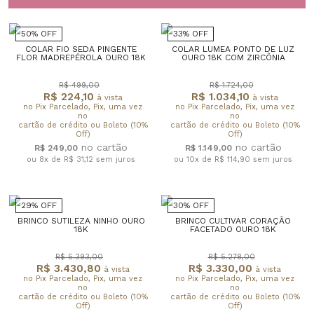
50% OFF
33% OFF
COLAR FIO SEDA PINGENTE
COLAR LUMEA PONTO DE LUZ
FLOR MADREPÉROLA OURO 18K
OURO 18K COM ZIRCÔNIA
R$ 499,00
R$ 1.724,00
R$ 224,10
R$ 1.034,10
à vista
à vista
no Pix Parcelado, Pix, uma vez
no Pix Parcelado, Pix, uma vez
no
no
cartão de crédito ou Boleto (10%
cartão de crédito ou Boleto (10%
Off)
Off)
R$ 249,00
R$ 1.149,00
ou 8x de R$ 31,12
sem juros
ou 10x de R$ 114,90
sem juros
29% OFF
30% OFF
BRINCO SUTILEZA NINHO OURO
BRINCO CULTIVAR CORAÇÃO
18K
FACETADO OURO 18K
R$ 5.393,00
R$ 5.278,00
R$ 3.430,80
R$ 3.330,00
à vista
à vista
no Pix Parcelado, Pix, uma vez
no Pix Parcelado, Pix, uma vez
no
no
cartão de crédito ou Boleto (10%
cartão de crédito ou Boleto (10%
Off)
Off)