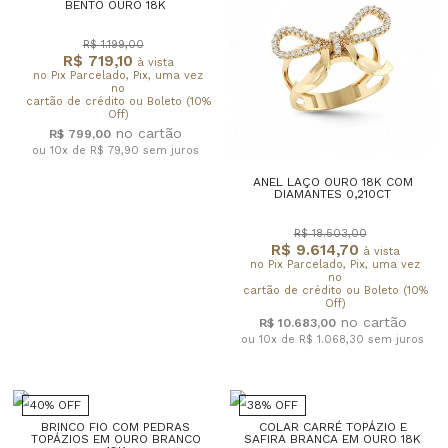
BENTO OURO 18K
R$ 1.199,00
R$ 719,10
à vista
no Pix Parcelado, Pix, uma vez
no
cartão de crédito ou Boleto (10%
Off)
R$ 799,00
ou 10x de R$ 79,90
sem juros
ANEL LAÇO OURO 18K COM
DIAMANTES 0,210CT
R$ 18.503,00
R$ 9.614,70
à vista
no Pix Parcelado, Pix, uma vez
no
cartão de crédito ou Boleto (10%
Off)
R$ 10.683,00
ou 10x de R$ 1.068,30
sem juros
40% OFF
38% OFF
BRINCO FIO COM PEDRAS
COLAR CARRÉ TOPÁZIO E
TOPÁZIOS EM OURO BRANCO
SAFIRA BRANCA EM OURO 18K