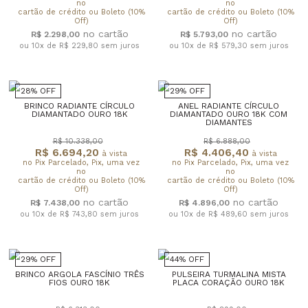
no
no
cartão de crédito ou Boleto (10%
cartão de crédito ou Boleto (10%
Off)
Off)
R$ 2.298,00
R$ 5.793,00
ou 10x de R$ 229,80
sem juros
ou 10x de R$ 579,30
sem juros
28% OFF
29% OFF
BRINCO RADIANTE CÍRCULO
ANEL RADIANTE CÍRCULO
DIAMANTADO OURO 18K
DIAMANTADO OURO 18K COM
DIAMANTES
R$ 10.338,00
R$ 6.888,00
R$ 6.694,20
R$ 4.406,40
à vista
à vista
no Pix Parcelado, Pix, uma vez
no Pix Parcelado, Pix, uma vez
no
no
cartão de crédito ou Boleto (10%
cartão de crédito ou Boleto (10%
Off)
Off)
R$ 7.438,00
R$ 4.896,00
ou 10x de R$ 743,80
sem juros
ou 10x de R$ 489,60
sem juros
29% OFF
44% OFF
BRINCO ARGOLA FASCÍNIO TRÊS
PULSEIRA TURMALINA MISTA
FIOS OURO 18K
PLACA CORAÇÃO OURO 18K