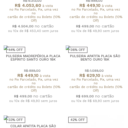
R$ 6.313,00
R$ 899,00
R$ 4.053,60
R$ 449,10
à vista
à vista
no Pix Parcelado, Pix, uma vez
no Pix Parcelado, Pix, uma vez
no
no
cartão de crédito ou Boleto (10%
cartão de crédito ou Boleto (10%
Off)
Off)
R$ 4.504,00
R$ 499,00
ou 10x de R$ 450,40
sem juros
ou 10x de R$ 49,90
sem juros
44% OFF
36% OFF
PULSEIRA MADREPÉROLA PLACA
PULSEIRA APATITA PLACA SÃO
ESPÍRITO SANTO OURO 18K
BENTO OURO 18K
R$ 899,00
R$ 1.099,00
R$ 449,10
R$ 629,10
à vista
à vista
no Pix Parcelado, Pix, uma vez
no Pix Parcelado, Pix, uma vez
no
no
cartão de crédito ou Boleto (10%
cartão de crédito ou Boleto (10%
Off)
Off)
R$ 499,00
R$ 699,00
ou 10x de R$ 49,90
sem juros
ou 10x de R$ 69,90
sem juros
33% OFF
42% OFF
COLAR APATITA PLACA SÃO