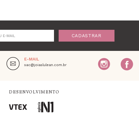
CADASTRAR
U E-MAIL
E-MAIL
,
sac@joiaslulean.com.br
DESENVOLVIMENTO