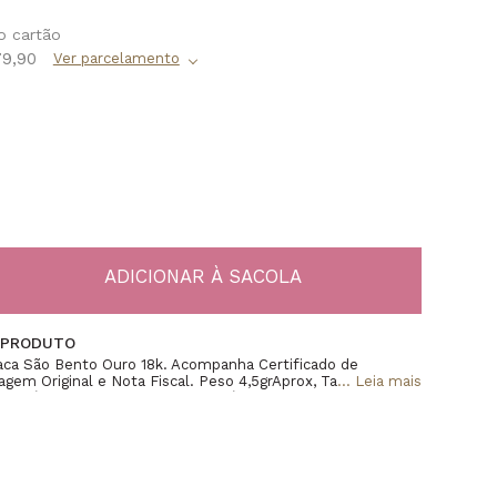
79,90
 PRODUTO
laca São Bento Ouro 18k. Acompanha Certificado de
agem Original e Nota Fiscal. Peso 4,5grAprox, Tamanho
...
Leia mais
ho Pérola e Silicone, Diâmetro Pérola 6mmAprox, Diâmetro
ox, Pingente Medindo Aproximadamente 9mm De
0mm De Espessura.