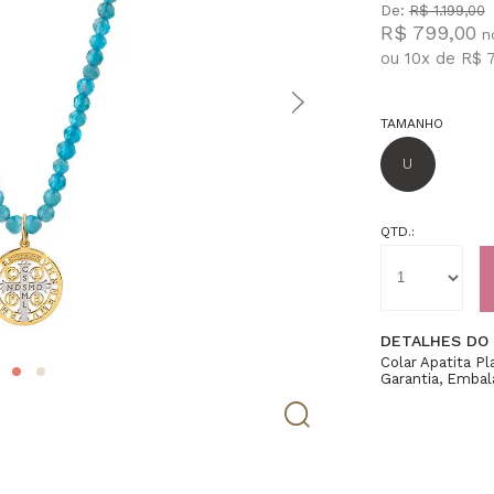
De:
R$ 1.199,00
R$ 799,00
ou
10
x
de
R$ 
TAMANHO
U
QTD.:
DETALHES DO
Colar Apatita P
Garantia, Embal
42cmAprox, Fec
Pedras 2mmApr
Diâmetro e 0,1