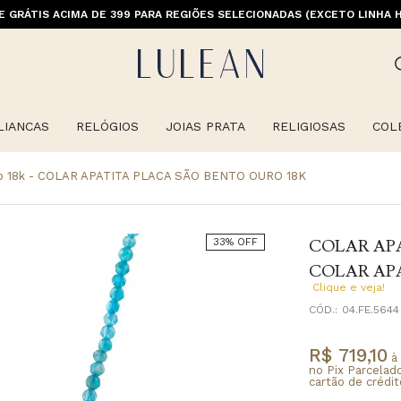
E GRÁTIS ACIMA DE 399 PARA REGIÕES SELECIONADAS (EXCETO LINHA 
LIANCAS
RELÓGIOS
JOIAS PRATA
RELIGIOSAS
COL
uro 18k - COLAR APATITA PLACA SÃO BENTO OURO 18K
COLAR APA
33% OFF
COLAR APA
Clique e veja!
CÓD.:
04.FE.5644
R$ 719,10
à 
no Pix Parcelad
cartão de crédit