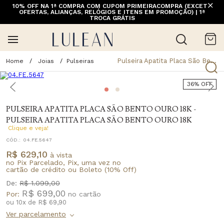
10% OFF NA 1ª COMPRA COM CUPOM PRIMEIRACOMPRA (EXCETO
OFERTAS, ALIANÇAS, RELÓGIOS E ITENS EM PROMOÇÃO) | 1ª
TROCA GRÁTIS
Pulseira Apatita Placa São Bento Ouro 18k - PULSEIRA APATITA PLACA SÃO BENTO OURO 18K
Joias
Pulseiras
36% OFF
PULSEIRA APATITA PLACA SÃO BENTO OURO 18K -
PULSEIRA APATITA PLACA SÃO BENTO OURO 18K
Clique e veja!
CÓD.:
04.FE.5647
R$ 629,10
à vista
no Pix Parcelado, Pix, uma vez no
cartão de crédito ou Boleto (10% Off)
De:
R$ 1.099,00
R$ 699,00
Por:
ou
10
x
de
R$ 69,90