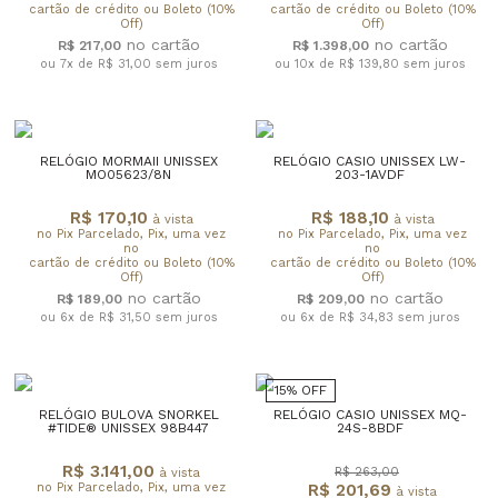
cartão de crédito ou Boleto (10%
cartão de crédito ou Boleto (10%
Off)
Off)
R$ 217,00
R$ 1.398,00
ou 7x de R$ 31,00
sem juros
ou 10x de R$ 139,80
sem juros
RELÓGIO MORMAII UNISSEX
RELÓGIO CASIO UNISSEX LW-
MO05623/8N
203-1AVDF
R$ 170,10
R$ 188,10
à vista
à vista
no Pix Parcelado, Pix, uma vez
no Pix Parcelado, Pix, uma vez
no
no
cartão de crédito ou Boleto (10%
cartão de crédito ou Boleto (10%
Off)
Off)
R$ 189,00
R$ 209,00
ou 6x de R$ 31,50
sem juros
ou 6x de R$ 34,83
sem juros
15% OFF
RELÓGIO BULOVA SNORKEL
RELÓGIO CASIO UNISSEX MQ-
#TIDE® UNISSEX 98B447
24S-8BDF
R$ 3.141,00
R$ 263,00
à vista
no Pix Parcelado, Pix, uma vez
R$ 201,69
à vista