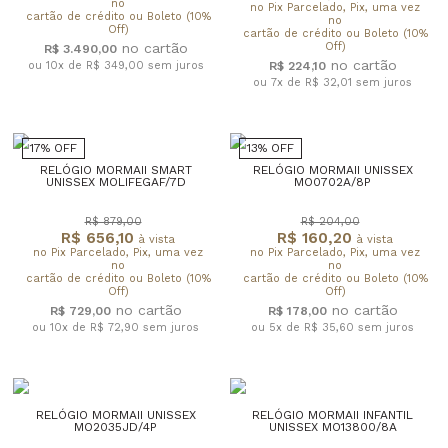
no
no Pix Parcelado, Pix, uma vez
cartão de crédito ou Boleto (10%
no
Off)
cartão de crédito ou Boleto (10%
Off)
R$ 3.490,00
ou 10x de R$ 349,00
sem juros
R$ 224,10
ou 7x de R$ 32,01
sem juros
17% OFF
13% OFF
RELÓGIO MORMAII SMART
RELÓGIO MORMAII UNISSEX
UNISSEX MOLIFEGAF/7D
MO0702A/8P
R$ 879,00
R$ 204,00
R$ 656,10
R$ 160,20
à vista
à vista
no Pix Parcelado, Pix, uma vez
no Pix Parcelado, Pix, uma vez
no
no
cartão de crédito ou Boleto (10%
cartão de crédito ou Boleto (10%
Off)
Off)
R$ 729,00
R$ 178,00
ou 10x de R$ 72,90
sem juros
ou 5x de R$ 35,60
sem juros
RELÓGIO MORMAII UNISSEX
RELÓGIO MORMAII INFANTIL
MO2035JD/4P
UNISSEX MO13800/8A