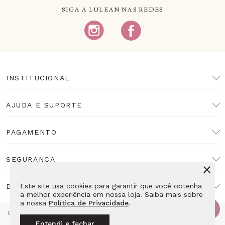
SIGA A LULEAN NAS REDES
INSTITUCIONAL
AJUDA E SUPORTE
PAGAMENTO
SEGURANÇA
Este site usa cookies para garantir que você obtenha
DESENVOLVIMENTO
a melhor experiência em nossa loja. Saiba mais sobre
a nossa
Política de Privacidade
.
Copyright Lulean. Todos os direitos reservados. Proibida reprodução
total ou parcial. Preços e estoque sujeitos a alteração sem aviso
Entendi e fechar