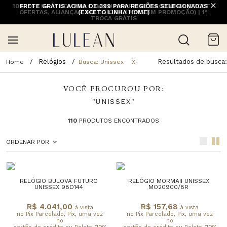
10% OFF NA 1ª COMPRA COM CUPOM PRIMEIRACOMPRA (EXCETO
FRETE GRÁTIS ACIMA DE 399 PARA REGIÕES SELECIONADAS
OFERTAS, ALIANÇAS, RELÓGIOS E ITENS EM PROMOÇÃO) | 1ª
(EXCETO LINHA HOME)
TROCA GRÁTIS
Relógios
Resultados de busca
Busca: Unissex
X
VOCÊ PROCUROU POR:
"UNISSEX"
110
PRODUTOS ENCONTRADOS
ORDENAR POR
RELÓGIO BULOVA FUTURO
RELÓGIO MORMAII UNISSEX
UNISSEX 98D144
MO20900/8R
R$ 4.041,00
R$ 157,68
à vista
à vista
no Pix Parcelado, Pix, uma vez
no Pix Parcelado, Pix, uma vez
no
no