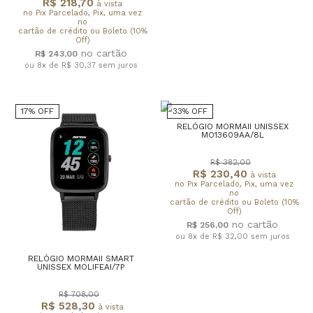
R$ 218,70
à vista
no Pix Parcelado, Pix, uma vez
no
cartão de crédito ou Boleto (10%
Off)
R$ 243,00
ou 8x de R$ 30,37
sem juros
17% OFF
33% OFF
RELÓGIO MORMAII UNISSEX
MO13609AA/8L
R$ 382,00
R$ 230,40
à vista
no Pix Parcelado, Pix, uma vez
no
cartão de crédito ou Boleto (10%
Off)
R$ 256,00
ou 8x de R$ 32,00
sem juros
RELÓGIO MORMAII SMART
UNISSEX MOLIFEAI/7P
R$ 708,00
R$ 528,30
à vista