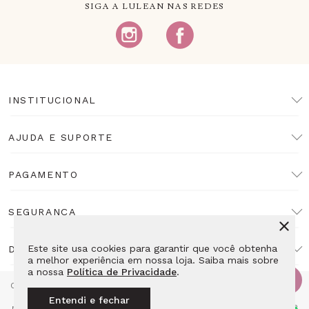
SIGA A LULEAN NAS REDES
INSTITUCIONAL
AJUDA E SUPORTE
PAGAMENTO
SEGURANÇA
Este site usa cookies para garantir que você obtenha
DESENVOLVIMENTO
a melhor experiência em nossa loja. Saiba mais sobre
a nossa
Política de Privacidade
.
Copyright Lulean. Todos os direitos reservados. Proibida reprodução
total ou parcial. Preços e estoque sujeitos a alteração sem aviso
Entendi e fechar
prévio. Razão Social: LL10 Relojoaria Ltda - CNPJ: 14.495.839/0001-52