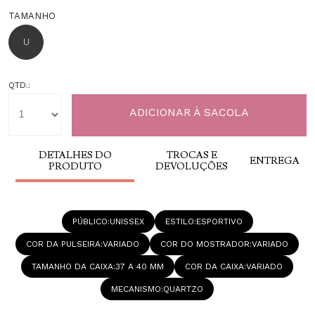
TAMANHO
U
QTD.:
DETALHES DO
TROCAS E
ENTREGA
PRODUTO
DEVOLUÇÕES
PÚBLICO
UNISSEX
ESTILO
ESPORTIVO
COR DA PULSEIRA
VARIADO
COR DO MOSTRADOR
VARIADO
TAMANHO DA CAIXA
37 A 40 MM
COR DA CAIXA
VARIADO
MECANISMO
QUARTZO