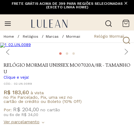
FRETE GRÁTIS ACIMA DE 399 PARA REGIÕES SELECIONADAS
(EXCETO LINHA HOME)
Relógio Mormaii Unissex Mo07020a/8r - Tamanho U
Relógios
Marcas
Mormaii
RELÓGIO MORMAII UNISSEX MO07020A/8R - TAMANHO
U
Clique e veja!
CÓD.:
02.UN.0089
R$ 183,60
à vista
no Pix Parcelado, Pix, uma vez no
cartão de crédito ou Boleto (10% Off)
R$ 204,00
Por:
ou
6
x
de
R$ 34,00