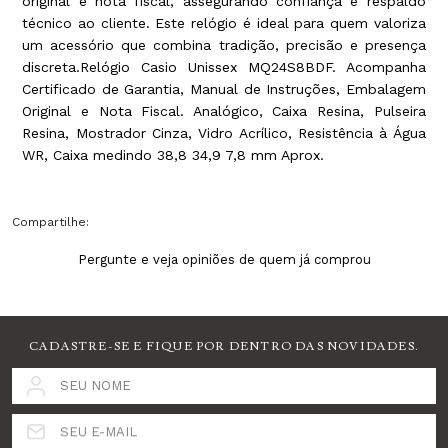
original e nota fiscal, assegurando confiança e respaldo
técnico ao cliente. Este relógio é ideal para quem valoriza
um acessório que combina tradição, precisão e presença
discreta.Relógio Casio Unissex MQ24S8BDF. Acompanha
Certificado de Garantia, Manual de Instruções, Embalagem
Original e Nota Fiscal. Analógico, Caixa Resina, Pulseira
Resina, Mostrador Cinza, Vidro Acrílico, Resistência à Água
WR, Caixa medindo 38,8 34,9 7,8 mm Aprox.
Compartilhe:
Pergunte e veja opiniões de quem já comprou
CADASTRE-SE E FIQUE POR DENTRO DAS NOVIDADES.
SEU NOME
SEU E-MAIL