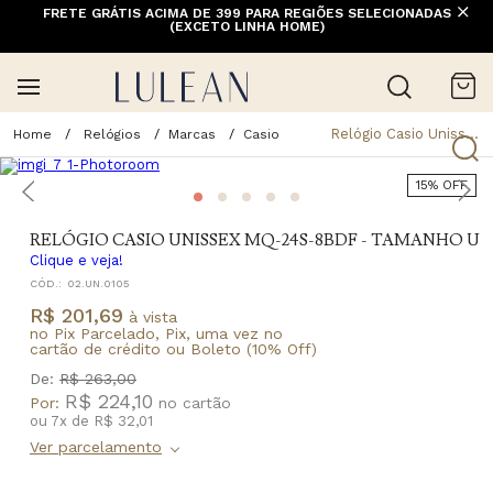
FRETE GRÁTIS ACIMA DE 399 PARA REGIÕES SELECIONADAS
(EXCETO LINHA HOME)
Relógio Casio Unissex Mq-24s-8bdf - Tamanho U
Relógios
Marcas
Casio
15% OFF
RELÓGIO CASIO UNISSEX MQ-24S-8BDF - TAMANHO U
Clique e veja!
CÓD.:
02.UN.0105
R$ 201,69
à vista
no Pix Parcelado, Pix, uma vez no
cartão de crédito ou Boleto (10% Off)
De:
R$ 263,00
R$ 224,10
Por:
ou
7
x
de
R$ 32,01