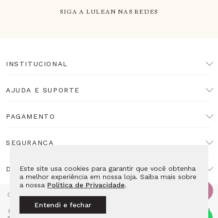
SIGA A LULEAN NAS REDES
INSTITUCIONAL
AJUDA E SUPORTE
PAGAMENTO
SEGURANÇA
Este site usa cookies para garantir que você obtenha
DESENVOLVIMENTO
a melhor experiência em nossa loja. Saiba mais sobre
a nossa
Política de Privacidade
.
Copyright Lulean. Todos os direitos reservados. Proibida reprodução
total ou parcial. Preços e estoque sujeitos a alteração sem aviso
Entendi e fechar
prévio. Razão Social: LL10 Relojoaria Ltda - CNPJ: 14.495.839/0001-52
Av das Americas 4666 Loja 115E2 - Barra da Tijuca Rio de Janeiro - RJ