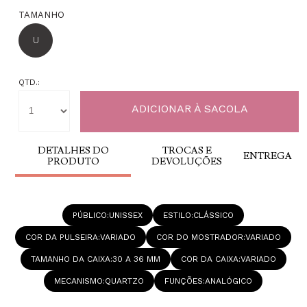
TAMANHO
U
QTD.:
DETALHES DO
TROCAS E
ENTREGA
PRODUTO
DEVOLUÇÕES
PÚBLICO
UNISSEX
ESTILO
CLÁSSICO
COR DA PULSEIRA
VARIADO
COR DO MOSTRADOR
VARIADO
TAMANHO DA CAIXA
30 A 36 MM
COR DA CAIXA
VARIADO
MECANISMO
QUARTZO
FUNÇÕES
ANALÓGICO