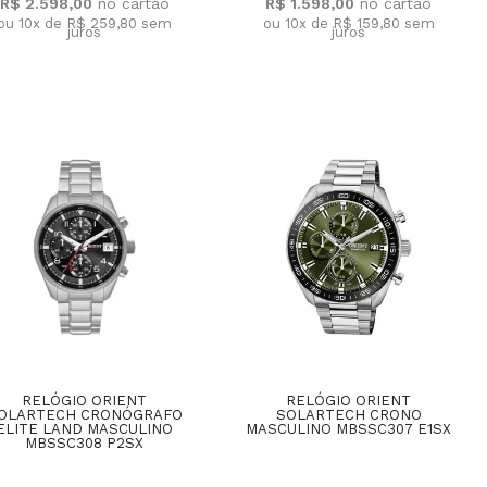
R$ 2.598,00
R$ 1.598,00
ou 10x de R$ 259,80
sem
ou 10x de R$ 159,80
sem
juros
juros
RELÓGIO ORIENT
RELÓGIO ORIENT
OLARTECH CRONÓGRAFO
SOLARTECH CRONO
ELITE LAND MASCULINO
MASCULINO MBSSC307 E1SX
MBSSC308 P2SX