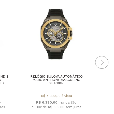
AND 3
RELÓGIO BULOVA AUTOMÁTICO
REL
O
MARC ANTHONY MASCULINO
2PX
98A310N
R$ 6.390,00 à vista
R
R$ 6.390,00
ou 1
uros
ou 10x de R$ 639,00 sem juros