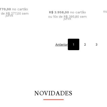
.770,00
ou
R$ 3.958,00
x de R$ 277,00
sem
juros
ou 10x de R$ 395,80
sem
juros
Anterior
1
2
3
NOVIDADES