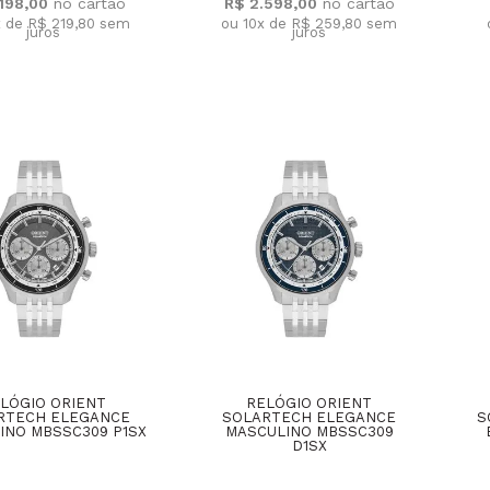
.198,00
R$ 2.598,00
x de R$ 219,80
sem
ou 10x de R$ 259,80
sem
juros
juros
LÓGIO ORIENT
RELÓGIO ORIENT
RTECH ELEGANCE
SOLARTECH ELEGANCE
S
INO MBSSC309 P1SX
MASCULINO MBSSC309
D1SX