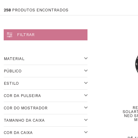
258
PRODUTOS ENCONTRADOS
MATERIAL
PÚBLICO
AÇO
ESTILO
PRATA
PARA ELE
COR DA PULSEIRA
PARA ELA
ESPORTIVO
RE
COR DO MOSTRADOR
UNISSEX
CLÁSSICO
PRETO
SOLAR
NEO S
M
TAMANHO DA CAIXA
MASCULINO
PRATEADO
PRETO
COR DA CAIXA
DOURADO
VARIADO
30 A 36 MM
R$ 1