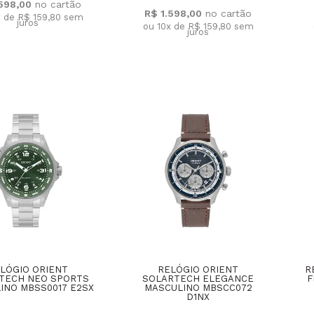
.598,00
R$ 1.598,00
x de R$ 159,80
sem
juros
ou 10x de R$ 159,80
sem
juros
LÓGIO ORIENT
RELÓGIO ORIENT
R
TECH NEO SPORTS
SOLARTECH ELEGANCE
F
INO MBSS0017 E2SX
MASCULINO MBSCC072
D1NX