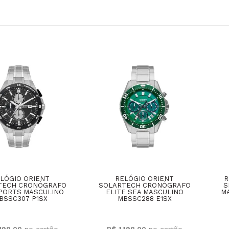
LÓGIO ORIENT
RELÓGIO ORIENT
R
TECH CRONÓGRAFO
SOLARTECH CRONÓGRAFO
S
PORTS MASCULINO
ELITE SEA MASCULINO
MA
BSSC307 P1SX
MBSSC288 E1SX
.198,00
R$ 1.198,00