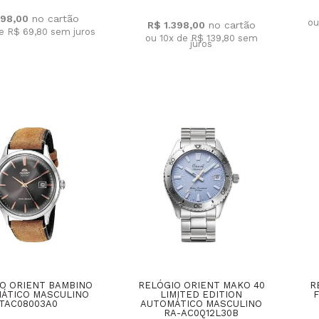
98,00
ou
R$ 1.398,00
de R$ 69,80
sem juros
ou 10x de R$ 139,80
sem
juros
O ORIENT BAMBINO
RELÓGIO ORIENT MAKO 40
R
ÁTICO MASCULINO
LIMITED EDITION
F
TAC08003A0
AUTOMÁTICO MASCULINO
RA-AC0Q12L30B