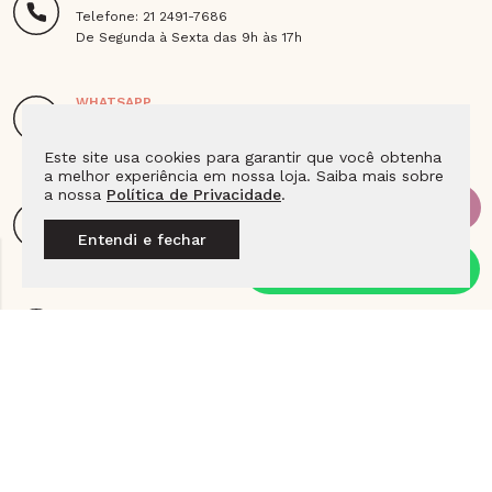
Telefone: 21 2491-7686
De Segunda à Sexta das 9h às 17h
WHATSAPP
21 98496-8670
De Segunda à Sexta das 9h às 18h
Este site usa cookies para garantir que você obtenha
a melhor experiência em nossa loja. Saiba mais sobre
a nossa
Política de Privacidade
.
ENDEREÇO
Av. Das Americas 4666 Loja 115E2 Barra da Tijuca,
Entendi e fechar
Cep - 22640-102 - Rio de Janeiro - RJ
E-MAIL
sac@joiaslulean.com.br
SIGA A LULEAN NAS REDES