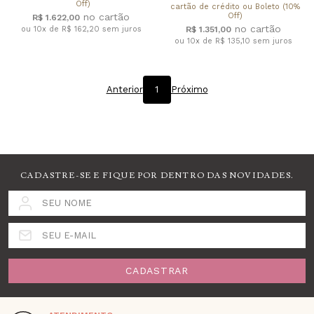
Off)
cartão de crédito ou Boleto (10%
Off)
R$ 1.622,00
ou 10x de R$ 162,20
sem juros
R$ 1.351,00
ou 10x de R$ 135,10
sem juros
Anterior
1
Próximo
CADASTRE-SE E FIQUE POR DENTRO DAS NOVIDADES.
SEU NOME
SEU E-MAIL
CADASTRAR