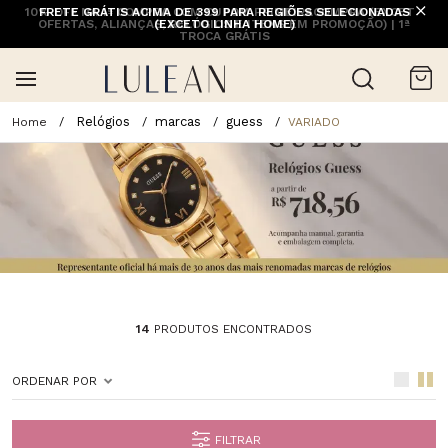
10% OFF NA 1ª COMPRA COM CUPOM PRIMEIRACOMPRA (EXCETO
FRETE GRÁTIS ACIMA DE 399 PARA REGIÕES SELECIONADAS
OFERTAS, ALIANÇAS, RELÓGIOS E ITENS EM PROMOÇÃO) | 1ª
(EXCETO LINHA HOME)
TROCA GRÁTIS
Relógios
marcas
guess
VARIADO
14
PRODUTOS ENCONTRADOS
ORDENAR POR
FILTRAR