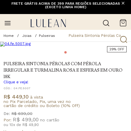
FRETE GRÁTIS ACIMA DE 399 PARA REGIÕES SELECIONADAS
(EXCETO LINHA HOME)
Pulseira Sintonia Pérolas Com Pérola Irregular E Turmalina Rosa E Esferas Em Ouro 18K
Joias
Pulseiras
29% OFF
PULSEIRA SINTONIA PÉROLAS COM PÉROLA
IRREGULAR E TURMALINA ROSA E ESFERAS EM OURO
18K
Clique e veja!
CÓD.:
04.FE.5007
R$ 449,10
à vista
no Pix Parcelado, Pix, uma vez no
cartão de crédito ou Boleto (10% Off)
De:
R$ 699,00
R$ 499,00
Por:
ou
10
x
de
R$ 49,90