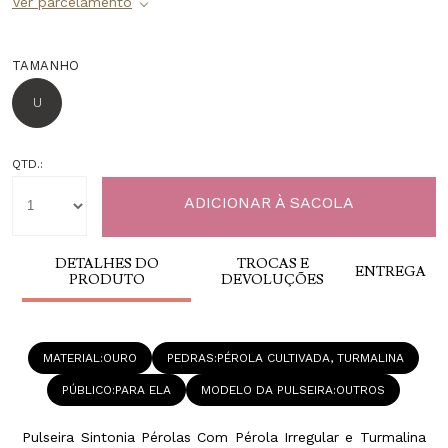
TAMANHO
U
QTD.:
DETALHES DO
TROCAS E
ENTREGA
PRODUTO
DEVOLUÇÕES
MATERIAL
OURO
PEDRAS
PÉROLA CULTIVADA, TURMALINA
PÚBLICO
PARA ELA
MODELO DA PULSEIRA
OUTROS
Pulseira Sintonia Pérolas Com Pérola Irregular e Turmalina