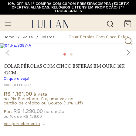
10% OFF NA 1ª COMPRA COM CUPOM PRIMEIRACOMPRA (EXCETO
OFERTAS, ALIANÇAS, RELÓGIOS E ITENS EM PROMOÇÃO) | 1ª
TROCA GRÁTIS
Colar Pérolas Com Cinco Esferas Em Ouro 18K 42Cm
Joias
Colares
COLAR PÉROLAS COM CINCO ESFERAS EM OURO 18K
42CM
Clique e veja!
CÓD.:
04.FE.3397
R$ 1.161,00
à vista
no Pix Parcelado, Pix, uma vez no
cartão de crédito ou Boleto (10% Off)
R$ 1.290,00
Por:
ou
10
x
de
R$ 129,00