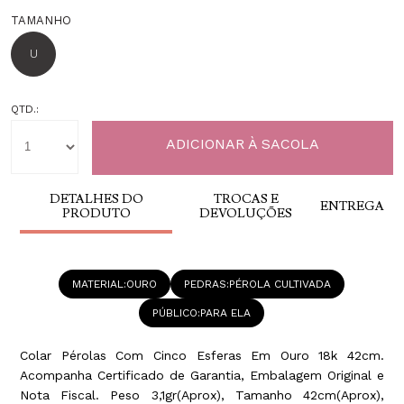
TAMANHO
U
QTD.:
DETALHES DO
TROCAS E
ENTREGA
PRODUTO
DEVOLUÇÕES
MATERIAL
OURO
PEDRAS
PÉROLA CULTIVADA
PÚBLICO
PARA ELA
Colar Pérolas Com Cinco Esferas Em Ouro 18k 42cm.
Acompanha Certificado de Garantia, Embalagem Original e
Nota Fiscal. Peso 3,1gr(Aprox), Tamanho 42cm(Aprox),