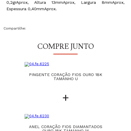
0,2grAprox, Altura 13mmAprox, Largura 8mmAprox,
Espessura 0,40mmAprox.
Compartilhe:
COMPRE JUNTO
PINGENTE CORAÇÃO FIOS OURO 18K
TAMANHO U
+
ANEL CORAÇÃO FIOS DIAMANTADOS
ANEL COR
OURO 18K TAMANHO 14
OU