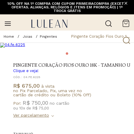
10% OFF NA 1ª COMPRA COM CUPOM PRIMEIRACOMPRA (EXCETO
FRETE GRÁTIS ACIMA DE 399 PARA REGIÕES SELECIONADAS
OFERTAS, ALIANÇAS, RELÓGIOS E ITENS EM PROMOÇÃO) | 1ª
(EXCETO LINHA HOME)
TROCA GRÁTIS
Pingente Coração Fios Ouro 18k - Tamanho U
Joias
Pingentes
PINGENTE CORAÇÃO FIOS OURO 18K - TAMANHO U
Clique e veja!
CÓD.:
04.FE.6225
R$ 675,00
à vista
no Pix Parcelado, Pix, uma vez no
cartão de crédito ou Boleto (10% Off)
R$ 750,00
Por:
ou
10
x
de
R$ 75,00