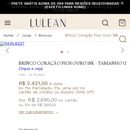
10% OFF NA 1ª COMPRA COM CUPOM PRIMEIRACOMPRA (EXCETO
FRETE GRÁTIS ACIMA DE 399 PARA REGIÕES SELECIONADAS
OFERTAS, ALIANÇAS, RELÓGIOS E ITENS EM PROMOÇÃO) | 1ª
(EXCETO LINHA HOME)
TROCA GRÁTIS
Brinco Coração Fios Ouro 18k - Tamanho U
Joias
Brincos
BRINCO CORAÇÃO FIOS OURO 18K - TAMANHO U
Clique e veja!
CÓD.:
04.FE.6227
R$ 2.421,00
à vista
no Pix Parcelado, Pix, uma vez no
cartão de crédito ou Boleto (10% Off)
R$ 2.690,00
Por:
ou
10
x
de
R$ 269,00