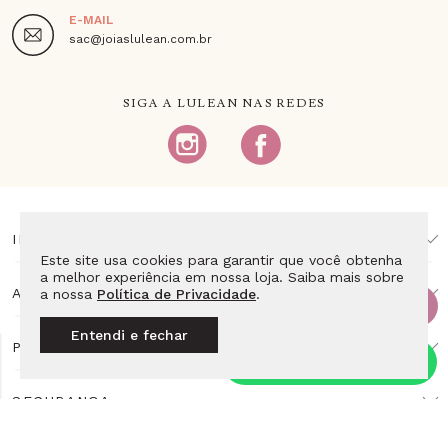
E-MAIL
sac@joiaslulean.com.br
SIGA A LULEAN NAS REDES
INSTITUCIONAL
Este site usa cookies para garantir que você obtenha
a melhor experiência em nossa loja. Saiba mais sobre
AJUDA E SUPORTE
a nossa
Política de Privacidade
.
Entendi e fechar
PAGAMENTO
SEGURANÇA