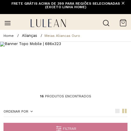
10% OFF NA 1ª COMPRA COM CUPOM PRIMEIRACOMPRA (EXCETO
FRETE GRÁTIS ACIMA DE 399 PARA REGIÕES SELECIONADAS
OFERTAS, ALIANÇAS, RELÓGIOS E ITENS EM PROMOÇÃO) | 1ª
(EXCETO LINHA HOME)
TROCA GRÁTIS
Alianças
Meias Aliancas Ouro
16
PRODUTOS ENCONTRADOS
ORDENAR POR
FILTRAR